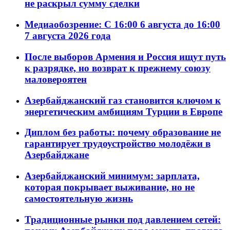
не раскрыл сумму сделки
Медиаобозрение: С 16:00 6 августа до 16:00
7 августа 2026 года
После выборов Армения и Россия ищут путь
к разрядке, но возврат к прежнему союзу
маловероятен
Азербайджанский газ становится ключом к
энергетическим амбициям Турции в Европе
Диплом без работы: почему образование не
гарантирует трудоустройство молодёжи в
Азербайджане
Азербайджанский минимум: зарплата,
которая покрывает выживание, но не
самостоятельную жизнь
Традиционные рынки под давлением сетей: