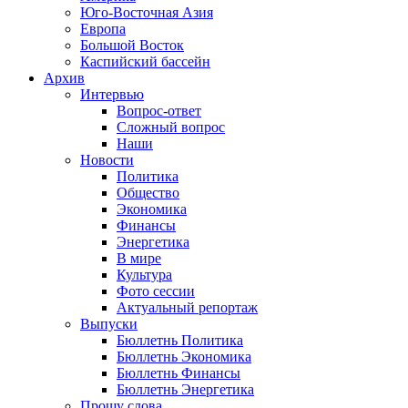
Юго-Восточная Азия
Европа
Большой Восток
Каспийский бассейн
Архив
Интервью
Вопрос-ответ
Сложный вопрос
Наши
Новости
Политика
Общество
Экономика
Финансы
Энергетика
В мире
Культура
Фото сессии
Актуальный репортаж
Выпуски
Бюллетнь Политика
Бюллетнь Экономика
Бюллетнь Финансы
Бюллетнь Энергетика
Прошу слова