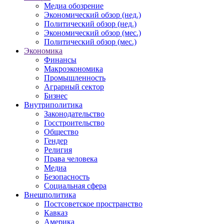
Медиа обозрение
Экономический обзор (нед.)
Политический обзор (нед.)
Экономический обзор (мес.)
Политический обзор (мес.)
Экономика
Финансы
Макроэкономика
Промышленность
Аграрный сектор
Бизнес
Внутриполитика
Законодательство
Госстроительство
Общество
Гендер
Религия
Права человека
Медиа
Безопасность
Социальная сфера
Внешполитика
Постсоветское пространство
Кавказ
Америка