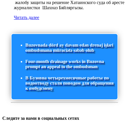
жалобу защиты на решение Хатаинского суда об аресте
журналистки Шахназ Бяйляргызы.
Читать далее
Buzovnada dörd ay davam edən drenaj işləri
ombudsmana müraciətə səbəb olub
Four-month drainage works in Buzovna
prompt an appeal to the ombudsman
В Бузовна четырехмесячные работы по
водоотводу стали поводом для обращения
к омбудсмену
Следите за нами в социальных сетях