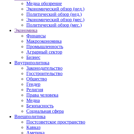
Медиа обозрение
Экономический обзор (нед.)
Политический обзор (нед.)
Экономический обзор (мес.)
Политический обзор (мес.)
Экономика
Финансы
Макроэкономика
Промышленность
Аграрный сектор
Бизнес
Внутриполитика
Законодательство
Госстроительство
Общество
Гендер
Религия
Права человека
Медиа
Безопасность
Социальная сфера
Внешполитика
Постсоветское пространство
Кавказ
Америка