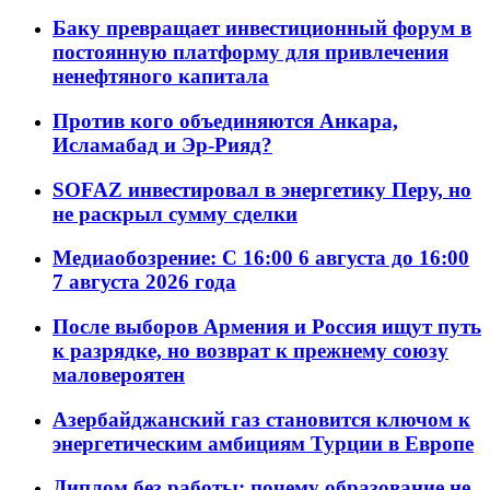
Баку превращает инвестиционный форум в
постоянную платформу для привлечения
ненефтяного капитала
Против кого объединяются Анкара,
Исламабад и Эр-Рияд?
SOFAZ инвестировал в энергетику Перу, но
не раскрыл сумму сделки
Медиаобозрение: С 16:00 6 августа до 16:00
7 августа 2026 года
После выборов Армения и Россия ищут путь
к разрядке, но возврат к прежнему союзу
маловероятен
Азербайджанский газ становится ключом к
энергетическим амбициям Турции в Европе
Диплом без работы: почему образование не