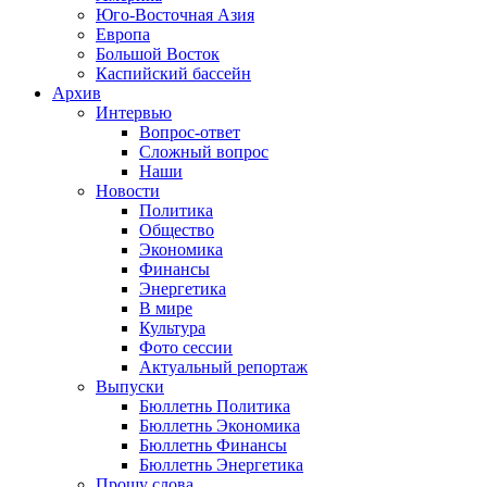
Юго-Восточная Азия
Европа
Большой Восток
Каспийский бассейн
Архив
Интервью
Вопрос-ответ
Сложный вопрос
Наши
Новости
Политика
Общество
Экономика
Финансы
Энергетика
В мире
Культура
Фото сессии
Актуальный репортаж
Выпуски
Бюллетнь Политика
Бюллетнь Экономика
Бюллетнь Финансы
Бюллетнь Энергетика
Прошу слова