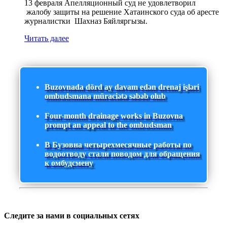
13 февраля Апелляционный суд не удовлетворил
жалобу защиты на решение Хатаинского суда об аресте
журналистки Шахназ Бяйляргызы.
Читать далее
Buzovnada dörd ay davam edən drenaj işləri
ombudsmana müraciətə səbəb olub
Four-month drainage works in Buzovna
prompt an appeal to the ombudsman
В Бузовна четырехмесячные работы по
водоотводу стали поводом для обращения
к омбудсмену
Следите за нами в социальных сетях