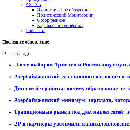
ASTNA
Экономическое обозрение
Политический Мониторинг
Обзор рынков
Карабахский конфликт
Contact az
Последнее обновление
(3 часа назад)
После выборов Армения и Россия ищут путь к
Азербайджанский газ становится ключом к 
Диплом без работы: почему образование не 
Азербайджанский минимум: зарплата, котор
Традиционные рынки под давлением сетей: 
BP и партнёры увеличили капиталовложения 