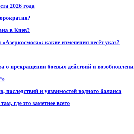
уста 2026 года
бюрократия?
ана в Киев?
«Азеркосмоса»: какие изменения несёт указ?
а о прекращении боевых действий и возобновлени
P»
в, последствий и уязвимостей водного баланса
ам, где это заметнее всего