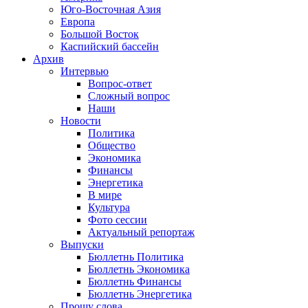
Юго-Восточная Азия
Европа
Большой Восток
Каспийский бассейн
Архив
Интервью
Вопрос-ответ
Сложный вопрос
Наши
Новости
Политика
Общество
Экономика
Финансы
Энергетика
В мире
Культура
Фото сессии
Актуальный репортаж
Выпуски
Бюллетнь Политика
Бюллетнь Экономика
Бюллетнь Финансы
Бюллетнь Энергетика
Прошу слова