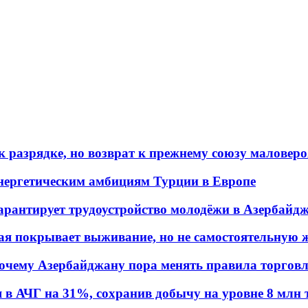
 разрядке, но возврат к прежнему союзу маловеро
энергетическим амбициям Турции в Европе
гарантирует трудоустройство молодёжи в Азербайд
ая покрывает выживание, но не самостоятельную 
почему Азербайджану пора менять правила торгов
в АЧГ на 31%, сохранив добычу на уровне 8 млн 