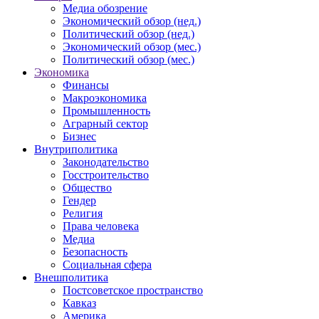
Медиа обозрение
Экономический обзор (нед.)
Политический обзор (нед.)
Экономический обзор (мес.)
Политический обзор (мес.)
Экономика
Финансы
Макроэкономика
Промышленность
Аграрный сектор
Бизнес
Внутриполитика
Законодательство
Госстроительство
Общество
Гендер
Религия
Права человека
Медиа
Безопасность
Социальная сфера
Внешполитика
Постсоветское пространство
Кавказ
Америка