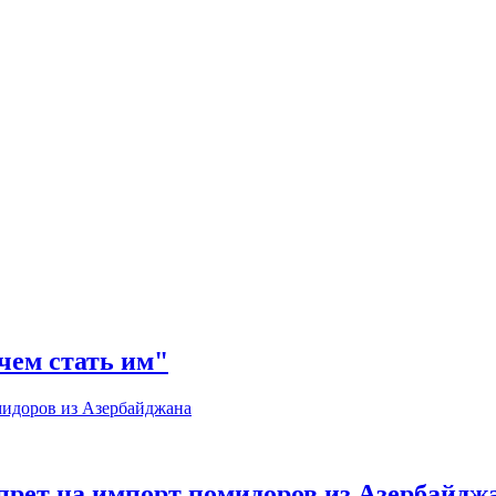
 чем стать им"
апрет на импорт помидоров из Азербайдж