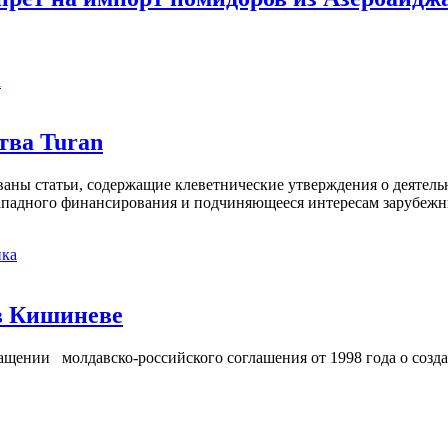
а
тва Turan
кованы статьи, содержащие клеветнические утверждения о деятел
 западного финансирования и подчиняющееся интересам зарубежн
ка
в Кишиневе
ении молдавско-российского соглашения от 1998 года о созд