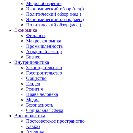
Медиа обозрение
Экономический обзор (нед.)
Политический обзор (нед.)
Экономический обзор (мес.)
Политический обзор (мес.)
Экономика
Финансы
Макроэкономика
Промышленность
Аграрный сектор
Бизнес
Внутриполитика
Законодательство
Госстроительство
Общество
Гендер
Религия
Права человека
Медиа
Безопасность
Социальная сфера
Внешполитика
Постсоветское пространство
Кавказ
Америка