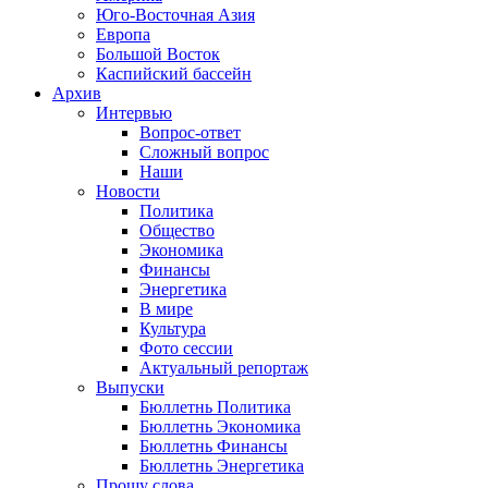
Юго-Восточная Азия
Европа
Большой Восток
Каспийский бассейн
Архив
Интервью
Вопрос-ответ
Сложный вопрос
Наши
Новости
Политика
Общество
Экономика
Финансы
Энергетика
В мире
Культура
Фото сессии
Актуальный репортаж
Выпуски
Бюллетнь Политика
Бюллетнь Экономика
Бюллетнь Финансы
Бюллетнь Энергетика
Прошу слова