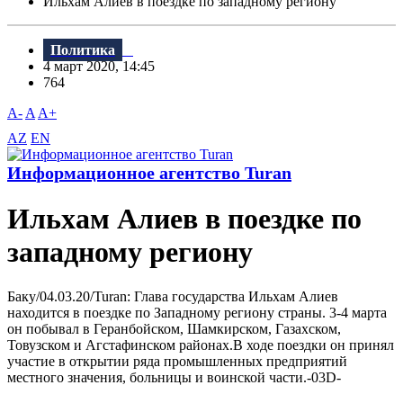
Ильхам Алиев в поездке по западному региону
Политика
4 март 2020, 14:45
764
A-
A
A+
AZ
EN
Информационное агентство Turan
Ильхам Алиев в поездке по
западному региону
Баку/04.03.20/Turan: Глава государства Ильхам Алиев
находится в поездке по Западному региону страны. 3-4 марта
он побывал в Геранбойском, Шамкирском, Газахском,
Товузском и Агстафинском районах.В ходе поездки он принял
участие в открытии ряда промышленных предприятий
местного значения, больницы и воинской части.-03D-