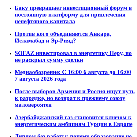
Баку превращает инвестиционный форум в
постоянную платформу для привлечения
ненефтяного капитала
Против кого объединяются Анкара,
Исламабад и Эр-Рияд?
SOFAZ инвестировал в энергетику Перу, но
не раскрыл сумму сделки
Медиаобозрение: С 16:00 6 августа до 16:00
7 августа 2026 года
После выборов Армения и Россия ищут путь
к разрядке, но возврат к прежнему союзу
маловероятен
Азербайджанский газ становится ключом к
энергетическим амбициям Турции в Европе
Диплом без работы: почему образование не