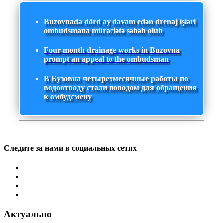
Buzovnada dörd ay davam edən drenaj işləri
ombudsmana müraciətə səbəb olub
Four-month drainage works in Buzovna
prompt an appeal to the ombudsman
В Бузовна четырехмесячные работы по
водоотводу стали поводом для обращения
к омбудсмену
Следите за нами в социальных сетях
Актуально