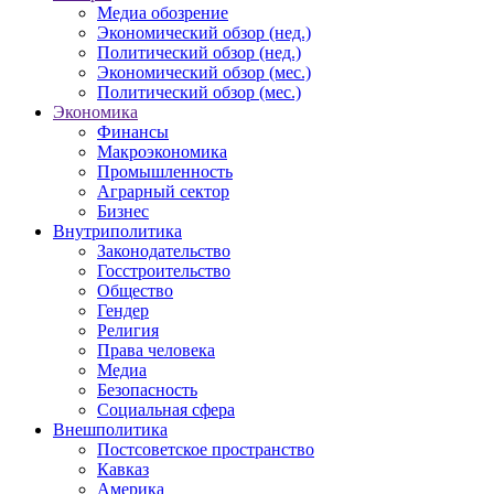
Медиа обозрение
Экономический обзор (нед.)
Политический обзор (нед.)
Экономический обзор (мес.)
Политический обзор (мес.)
Экономика
Финансы
Макроэкономика
Промышленность
Аграрный сектор
Бизнес
Внутриполитика
Законодательство
Госстроительство
Общество
Гендер
Религия
Права человека
Медиа
Безопасность
Социальная сфера
Внешполитика
Постсоветское пространство
Кавказ
Америка