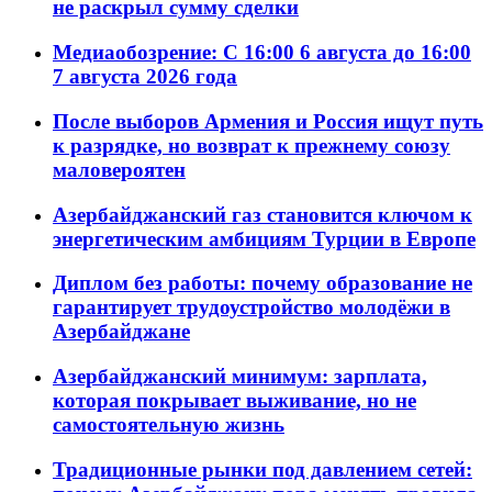
не раскрыл сумму сделки
Медиаобозрение: С 16:00 6 августа до 16:00
7 августа 2026 года
После выборов Армения и Россия ищут путь
к разрядке, но возврат к прежнему союзу
маловероятен
Азербайджанский газ становится ключом к
энергетическим амбициям Турции в Европе
Диплом без работы: почему образование не
гарантирует трудоустройство молодёжи в
Азербайджане
Азербайджанский минимум: зарплата,
которая покрывает выживание, но не
самостоятельную жизнь
Традиционные рынки под давлением сетей: