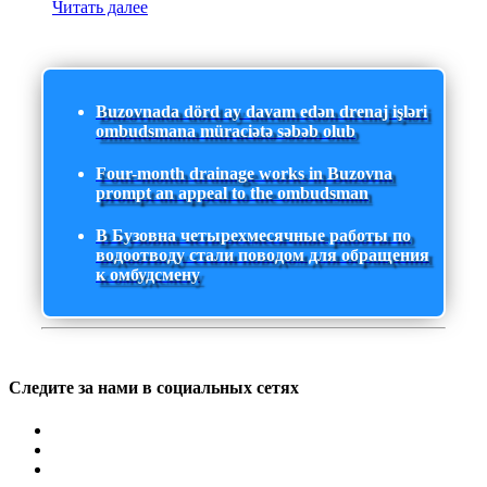
Читать далее
Buzovnada dörd ay davam edən drenaj işləri
ombudsmana müraciətə səbəb olub
Four-month drainage works in Buzovna
prompt an appeal to the ombudsman
В Бузовна четырехмесячные работы по
водоотводу стали поводом для обращения
к омбудсмену
Следите за нами в социальных сетях