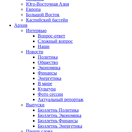
Юго-Восточная Азия
Европа
Большой Восток
Каспийский бассейн
Архив
Интервью
Вопрос-ответ
Сложный вопрос
Наши
Новости
Политика
Общество
Экономика
Финансы
Энергетика
В мире
Культура
Фото сессии
Актуальный репортаж
Выпуски
Бюллетнь Политика
Бюллетнь Экономика
Бюллетнь Финансы
Бюллетнь Энергетика
Прошу слова