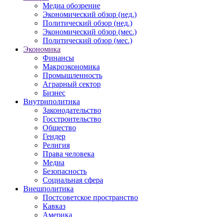
Медиа обозрение
Экономический обзор (нед.)
Политический обзор (нед.)
Экономический обзор (мес.)
Политический обзор (мес.)
Экономика
Финансы
Макроэкономика
Промышленность
Аграрный сектор
Бизнес
Внутриполитика
Законодательство
Госстроительство
Общество
Гендер
Религия
Права человека
Медиа
Безопасность
Социальная сфера
Внешполитика
Постсоветское пространство
Кавказ
Америка