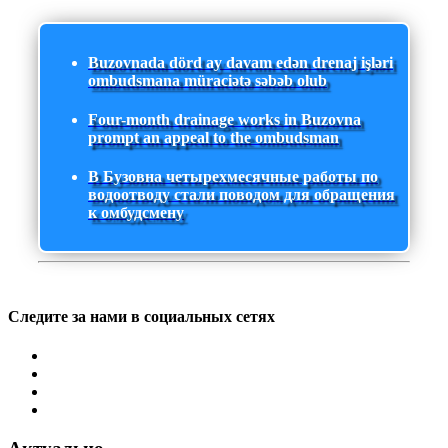
Buzovnada dörd ay davam edən drenaj işləri
ombudsmana müraciətə səbəb olub
Four-month drainage works in Buzovna
prompt an appeal to the ombudsman
В Бузовна четырехмесячные работы по
водоотводу стали поводом для обращения
к омбудсмену
Следите за нами в социальных сетях