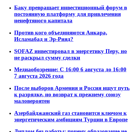
Баку превращает инвестиционный форум в
постоянную платформу для привлечения
ненефтяного капитала
Против кого объединяются Анкара,
Исламабад и Эр-Рияд?
SOFAZ инвестировал в энергетику Перу, но
не раскрыл сумму сделки
Медиаобозрение: С 16:00 6 августа до 16:00
7 августа 2026 года
После выборов Армения и Россия ищут путь
к разрядке, но возврат к прежнему союзу
маловероятен
Азербайджанский газ становится ключом к
энергетическим амбициям Турции в Европе
Диплом без работы: почему образование не