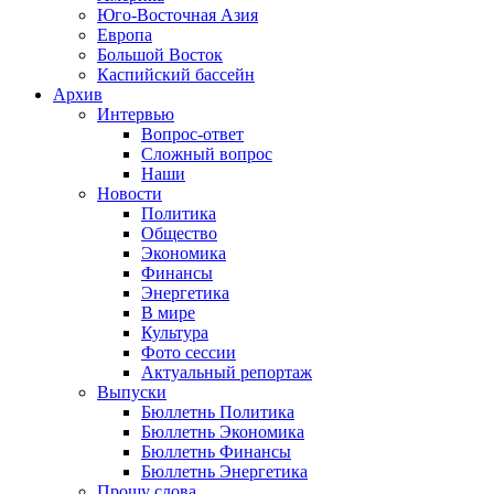
Юго-Восточная Азия
Европа
Большой Восток
Каспийский бассейн
Архив
Интервью
Вопрос-ответ
Сложный вопрос
Наши
Новости
Политика
Общество
Экономика
Финансы
Энергетика
В мире
Культура
Фото сессии
Актуальный репортаж
Выпуски
Бюллетнь Политика
Бюллетнь Экономика
Бюллетнь Финансы
Бюллетнь Энергетика
Прошу слова