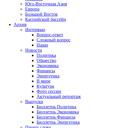
Юго-Восточная Азия
Европа
Большой Восток
Каспийский бассейн
Архив
Интервью
Вопрос-ответ
Сложный вопрос
Наши
Новости
Политика
Общество
Экономика
Финансы
Энергетика
В мире
Культура
Фото сессии
Актуальный репортаж
Выпуски
Бюллетнь Политика
Бюллетнь Экономика
Бюллетнь Финансы
Бюллетнь Энергетика
Прошу слова