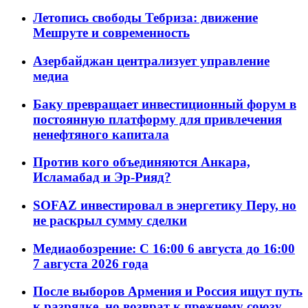
Летопись свободы Тебриза: движение
Мешруте и современность
Азербайджан централизует управление
медиа
Баку превращает инвестиционный форум в
постоянную платформу для привлечения
ненефтяного капитала
Против кого объединяются Анкара,
Исламабад и Эр-Рияд?
SOFAZ инвестировал в энергетику Перу, но
не раскрыл сумму сделки
Медиаобозрение: С 16:00 6 августа до 16:00
7 августа 2026 года
После выборов Армения и Россия ищут путь
к разрядке, но возврат к прежнему союзу