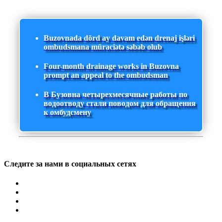
Buzovnada dörd ay davam edən drenaj işləri
ombudsmana müraciətə səbəb olub
Four-month drainage works in Buzovna
prompt an appeal to the ombudsman
В Бузовна четырехмесячные работы по
водоотводу стали поводом для обращения
к омбудсмену
Следите за нами в социальных сетях