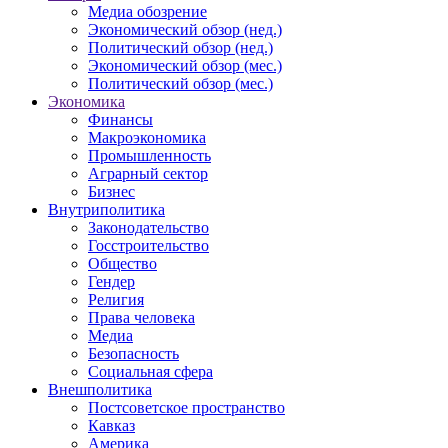
Медиа обозрение
Экономический обзор (нед.)
Политический обзор (нед.)
Экономический обзор (мес.)
Политический обзор (мес.)
Экономика
Финансы
Макроэкономика
Промышленность
Аграрный сектор
Бизнес
Внутриполитика
Законодательство
Госстроительство
Общество
Гендер
Религия
Права человека
Медиа
Безопасность
Социальная сфера
Внешполитика
Постсоветское пространство
Кавказ
Америка