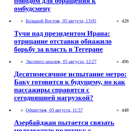
поводом для обращения к
омбудсмену
Большой Восток,
05 августа, 13:05
428
Тучи над президентом Ирана:
отрицание отставки обнажило
борьбу за власть в Тегеране
Экспресс-анализ,
05 августа, 12:27
496
Десятимесячное испытание метро:
Баку готовится к будущему, но как
пассажиры справятся с
сегодняшней нагрузкой?
Общество,
05 августа, 11:57
448
Азербайджан пытается связать
молодежную политику с