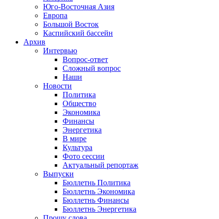
Юго-Восточная Азия
Европа
Большой Восток
Каспийский бассейн
Архив
Интервью
Вопрос-ответ
Сложный вопрос
Наши
Новости
Политика
Общество
Экономика
Финансы
Энергетика
В мире
Культура
Фото сессии
Актуальный репортаж
Выпуски
Бюллетнь Политика
Бюллетнь Экономика
Бюллетнь Финансы
Бюллетнь Энергетика
Прошу слова