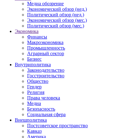
Медиа обозрение
Экономический обзор (нед.)
Политический обзор (нед.)
Экономический обзор (мес.)
Политический обзор (мес.)
Экономика
Финансы
Макроэкономика
Промышленность
Аграрный сектор
Бизнес
Внутриполитика
Законодательство
Госстроительство
Общество
Гендер
Религия
Права человека
Медиа
Безопасность
Социальная сфера
Внешполитика
Постсоветское пространство
Кавказ
Америка