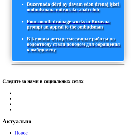
Buzovnada dörd ay davam edən drenaj işləri
ombudsmana müraciətə səbəb olub
Four-month drainage works in Buzovna
prompt an appeal to the ombudsman
В Бузовна четырехмесячные работы по
водоотводу стали поводом для обращения
к омбудсмену
Следите за нами в социальных сетях
Актуально
Новое