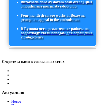
Buzovnada dörd ay davam edən drenaj işləri
ombudsmana müraciətə səbəb olub
Four-month drainage works in Buzovna
prompt an appeal to the ombudsman
В Бузовна четырехмесячные работы по
водоотводу стали поводом для обращения
к омбудсмену
Следите за нами в социальных сетях
Актуально
Новое