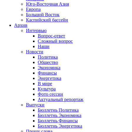
Юго-Восточная Азия
Европа
Большой Восток
Каспийский бассейн
Архив
Интервью
Вопрос-ответ
Сложный вопрос
Наши
Новости
Политика
Общество
Экономика
Финансы
Энергетика
В мире
Культура
Фото сессии
Актуальный репортаж
Выпуски
Бюллетнь Политика
Бюллетнь Экономика
Бюллетнь Финансы
Бюллетнь Энергетика
Прошу слова