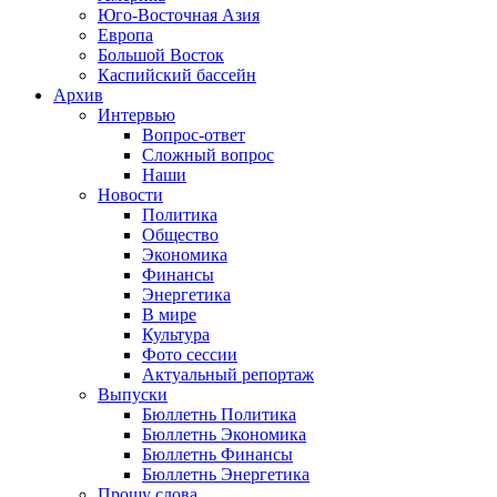
Юго-Восточная Азия
Европа
Большой Восток
Каспийский бассейн
Архив
Интервью
Вопрос-ответ
Сложный вопрос
Наши
Новости
Политика
Общество
Экономика
Финансы
Энергетика
В мире
Культура
Фото сессии
Актуальный репортаж
Выпуски
Бюллетнь Политика
Бюллетнь Экономика
Бюллетнь Финансы
Бюллетнь Энергетика
Прошу слова