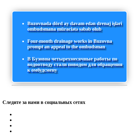
Buzovnada dörd ay davam edən drenaj işləri
ombudsmana müraciətə səbəb olub
Four-month drainage works in Buzovna
prompt an appeal to the ombudsman
В Бузовна четырехмесячные работы по
водоотводу стали поводом для обращения
к омбудсмену
Следите за нами в социальных сетях