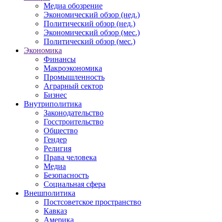
Медиа обозрение
Экономический обзор (нед.)
Политический обзор (нед.)
Экономический обзор (мес.)
Политический обзор (мес.)
Экономика
Финансы
Макроэкономика
Промышленность
Аграрный сектор
Бизнес
Внутриполитика
Законодательство
Госстроительство
Общество
Гендер
Религия
Права человека
Медиа
Безопасность
Социальная сфера
Внешполитика
Постсоветское пространство
Кавказ
Америка