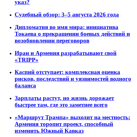
указ?
Судебный обзор: 3–5 августа 2026 года
Дипломатия во имя мира: инициатива
Токаева о прекращении боевых действий и
возобновлении переговоров
Иран и Армения разрабатывают свой
«TRIPP»
Каспий отступает: комплексная оценка
рисков, последствий и уязвимостей водного
баланса
Зарплаты растут, но жизнь дорожает
быстрее там, где это заметнее всего
«Маршрут Трампа» выходит на местность:
Армения торопит проект, способный
изменить Южный Кавказ