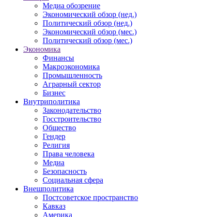
Медиа обозрение
Экономический обзор (нед.)
Политический обзор (нед.)
Экономический обзор (мес.)
Политический обзор (мес.)
Экономика
Финансы
Макроэкономика
Промышленность
Аграрный сектор
Бизнес
Внутриполитика
Законодательство
Госстроительство
Общество
Гендер
Религия
Права человека
Медиа
Безопасность
Социальная сфера
Внешполитика
Постсоветское пространство
Кавказ
Америка