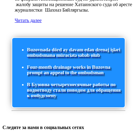
жалобу защиты на решение Хатаинского суда об аресте
журналистки Шахназ Бяйляргызы.
Читать далее
Buzovnada dörd ay davam edən drenaj işləri
ombudsmana müraciətə səbəb olub
Four-month drainage works in Buzovna
prompt an appeal to the ombudsman
В Бузовна четырехмесячные работы по
водоотводу стали поводом для обращения
к омбудсмену
Следите за нами в социальных сетях