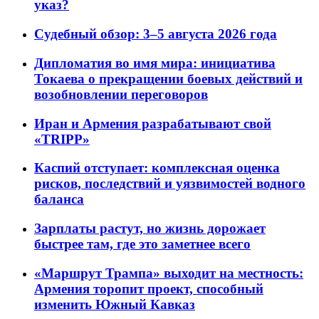
указ?
Судебный обзор: 3–5 августа 2026 года
Дипломатия во имя мира: инициатива
Токаева о прекращении боевых действий и
возобновлении переговоров
Иран и Армения разрабатывают свой
«TRIPP»
Каспий отступает: комплексная оценка
рисков, последствий и уязвимостей водного
баланса
Зарплаты растут, но жизнь дорожает
быстрее там, где это заметнее всего
«Маршрут Трампа» выходит на местность:
Армения торопит проект, способный
изменить Южный Кавказ