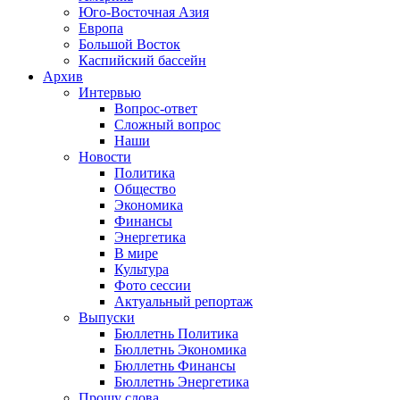
Юго-Восточная Азия
Европа
Большой Восток
Каспийский бассейн
Архив
Интервью
Вопрос-ответ
Сложный вопрос
Наши
Новости
Политика
Общество
Экономика
Финансы
Энергетика
В мире
Культура
Фото сессии
Актуальный репортаж
Выпуски
Бюллетнь Политика
Бюллетнь Экономика
Бюллетнь Финансы
Бюллетнь Энергетика
Прошу слова