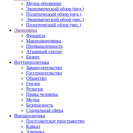
Медиа обозрение
Экономический обзор (нед.)
Политический обзор (нед.)
Экономический обзор (мес.)
Политический обзор (мес.)
Экономика
Финансы
Макроэкономика
Промышленность
Аграрный сектор
Бизнес
Внутриполитика
Законодательство
Госстроительство
Общество
Гендер
Религия
Права человека
Медиа
Безопасность
Социальная сфера
Внешполитика
Постсоветское пространство
Кавказ
Америка