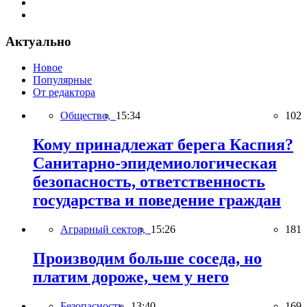
Актуально
Новое
Популярные
От редактора
Общество,
15:34
102
Кому принадлежат берега Каспия?
Санитарно-эпидемиологическая
безопасность, ответственность
государства и поведение граждан
Аграрный сектор,
15:26
181
Производим больше соседа, но
платим дороже, чем у него
Безопасность,
13:40
169