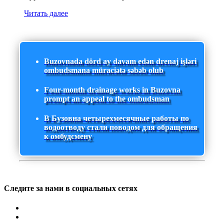
Читать далее
Buzovnada dörd ay davam edən drenaj işləri
ombudsmana müraciətə səbəb olub
Four-month drainage works in Buzovna
prompt an appeal to the ombudsman
В Бузовна четырехмесячные работы по
водоотводу стали поводом для обращения
к омбудсмену
Следите за нами в социальных сетях