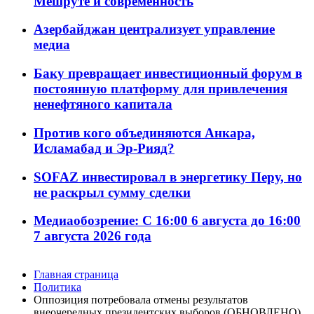
Мешруте и современность
Азербайджан централизует управление
медиа
Баку превращает инвестиционный форум в
постоянную платформу для привлечения
ненефтяного капитала
Против кого объединяются Анкара,
Исламабад и Эр-Рияд?
SOFAZ инвестировал в энергетику Перу, но
не раскрыл сумму сделки
Медиаобозрение: С 16:00 6 августа до 16:00
7 августа 2026 года
Главная страница
Политика
Оппозиция потребовала отмены результатов
внеочередных президентских выборов (ОБНОВЛЕНО)