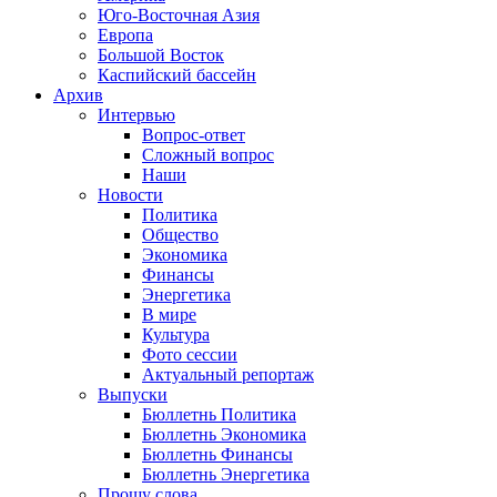
Юго-Восточная Азия
Европа
Большой Восток
Каспийский бассейн
Архив
Интервью
Вопрос-ответ
Сложный вопрос
Наши
Новости
Политика
Общество
Экономика
Финансы
Энергетика
В мире
Культура
Фото сессии
Актуальный репортаж
Выпуски
Бюллетнь Политика
Бюллетнь Экономика
Бюллетнь Финансы
Бюллетнь Энергетика
Прошу слова