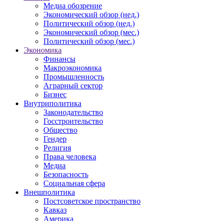
Медиа обозрение
Экономический обзор (нед.)
Политический обзор (нед.)
Экономический обзор (мес.)
Политический обзор (мес.)
Экономика
Финансы
Макроэкономика
Промышленность
Аграрный сектор
Бизнес
Внутриполитика
Законодательство
Госстроительство
Общество
Гендер
Религия
Права человека
Медиа
Безопасность
Социальная сфера
Внешполитика
Постсоветское пространство
Кавказ
Америка