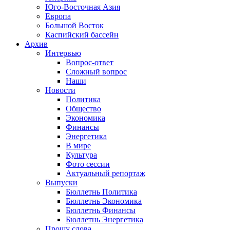
Юго-Восточная Азия
Европа
Большой Восток
Каспийский бассейн
Архив
Интервью
Вопрос-ответ
Сложный вопрос
Наши
Новости
Политика
Общество
Экономика
Финансы
Энергетика
В мире
Культура
Фото сессии
Актуальный репортаж
Выпуски
Бюллетнь Политика
Бюллетнь Экономика
Бюллетнь Финансы
Бюллетнь Энергетика
Прошу слова