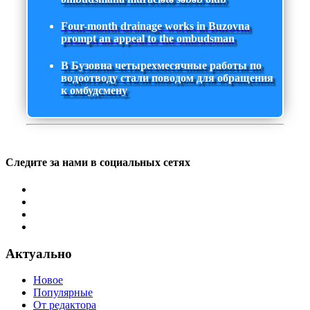
Four-month drainage works in Buzovna
prompt an appeal to the ombudsman
В Бузовна четырехмесячные работы по
водоотводу стали поводом для обращения
к омбудсмену
Следите за нами в социальных сетях
Актуально
Новое
Популярные
От редактора