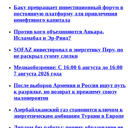
Баку превращает инвестиционный форум в
постоянную платформу для привлечения
ненефтяного капитала
Против кого объединяются Анкара,
Исламабад и Эр-Рияд?
SOFAZ инвестировал в энергетику Перу, но
не раскрыл сумму сделки
Медиаобозрение: С 16:00 6 августа до 16:00
7 августа 2026 года
После выборов Армения и Россия ищут путь
к разрядке, но возврат к прежнему союзу
маловероятен
Азербайджанский газ становится ключом к
энергетическим амбициям Турции в Европе
Диплом без работы: почему образование не