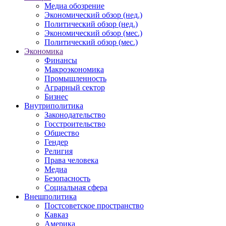
Медиа обозрение
Экономический обзор (нед.)
Политический обзор (нед.)
Экономический обзор (мес.)
Политический обзор (мес.)
Экономика
Финансы
Макроэкономика
Промышленность
Аграрный сектор
Бизнес
Внутриполитика
Законодательство
Госстроительство
Общество
Гендер
Религия
Права человека
Медиа
Безопасность
Социальная сфера
Внешполитика
Постсоветское пространство
Кавказ
Америка