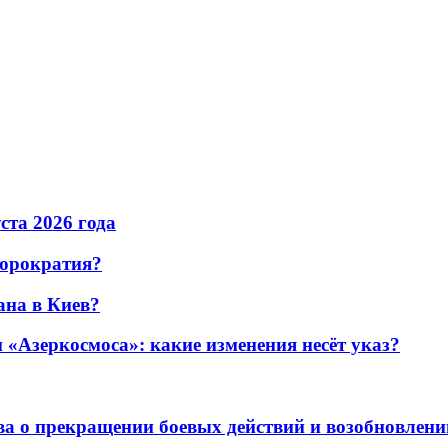
уста 2026 года
бюрократия?
ана в Киев?
«Азеркосмоса»: какие изменения несёт указ?
а о прекращении боевых действий и возобновлени