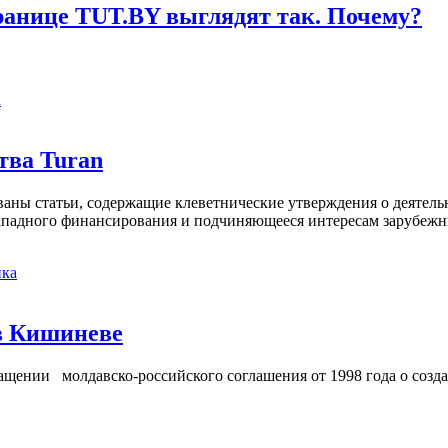
ранице TUT.BY выглядят так. Почему?
а
тва Turan
кованы статьи, содержащие клеветнические утверждения о деятел
 западного финансирования и подчиняющееся интересам зарубежн
ка
в Кишиневе
ении молдавско-российского соглашения от 1998 года о созд