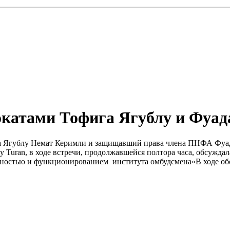
окатами Тофига Ягублу и Фуа
га Ягублу Немат Керимли и защищавший права члена ПНФА Фуада
uran, в ходе встречи, продолжавшейся полтора часа, обсуждал
ьностью и функционированием института омбудсмена«В ходе обс