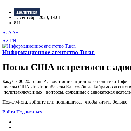
Политика
17 сентябрь 2020, 14:01
811
A-
A
A+
AZ
EN
Информационное агентство Turan
Посол США встретился с адв
Баку/17.09.20/Turan: Адвокат оппозиционного политика Тофи
послом США Ли Лиценбергом.Как сообщил Байрамов агентству T
политзаключенных, вопросы, связанные с адвокатская деятел
Пожалуйста, войдите или подпишитесь, чтобы читать больше
Войти
Подписаться