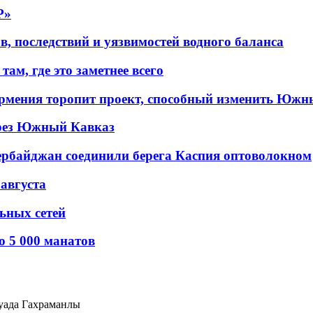
P»
в, последствий и уязвимостей водного баланса
ам, где это заметнее всего
рмения торопит проект, способный изменить Южн
рез Южный Кавказ
ербайджан соединили берега Каспия оптоволокном
 августа
льных сетей
о 5 000 манатов
уада Гахраманлы