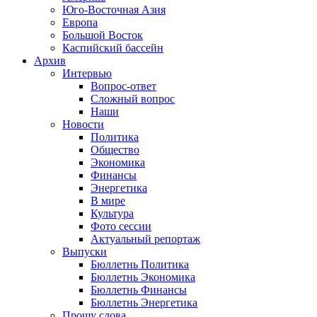
Юго-Восточная Азия
Европа
Большой Восток
Каспийский бассейн
Архив
Интервью
Вопрос-ответ
Сложный вопрос
Наши
Новости
Политика
Общество
Экономика
Финансы
Энергетика
В мире
Культура
Фото сессии
Актуальный репортаж
Выпуски
Бюллетнь Политика
Бюллетнь Экономика
Бюллетнь Финансы
Бюллетнь Энергетика
Прошу слова