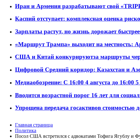
Иран и Армения разрабатывают свой «TRIP
Каспий отступает: комплексная оценка риско
Зарплаты растут, но жизнь дорожает быстрее т
«Маршрут Трампа» выходит на местность: А
США и Китай конкурируютза маршруты че
Цифровой Средний коридор: Казахстан и Аз
Медиаобозрение: С 16:00 4 августа до 16:00 5
Вводится возрастной порог 16 лет для социа
Упрощена передача госактивов стоимостью д
Главная страница
Политика
Посол США встретился с адвокатами Тофига Ягублу и Ф