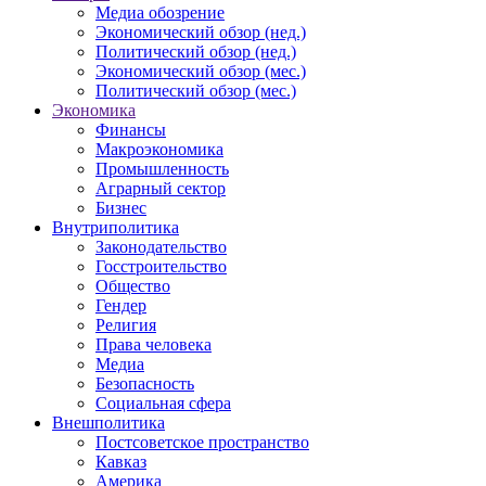
Медиа обозрение
Экономический обзор (нед.)
Политический обзор (нед.)
Экономический обзор (мес.)
Политический обзор (мес.)
Экономика
Финансы
Макроэкономика
Промышленность
Аграрный сектор
Бизнес
Внутриполитика
Законодательство
Госстроительство
Общество
Гендер
Религия
Права человека
Медиа
Безопасность
Социальная сфера
Внешполитика
Постсоветское пространство
Кавказ
Америка