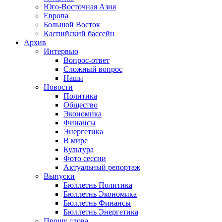
Юго-Восточная Азия
Европа
Большой Восток
Каспийский бассейн
Архив
Интервью
Вопрос-ответ
Сложный вопрос
Наши
Новости
Политика
Общество
Экономика
Финансы
Энергетика
В мире
Культура
Фото сессии
Актуальный репортаж
Выпуски
Бюллетнь Политика
Бюллетнь Экономика
Бюллетнь Финансы
Бюллетнь Энергетика
Прошу слова