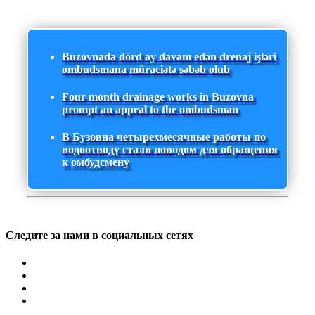
Buzovnada dörd ay davam edən drenaj işləri
ombudsmana müraciətə səbəb olub
Four-month drainage works in Buzovna
prompt an appeal to the ombudsman
В Бузовна четырехмесячные работы по
водоотводу стали поводом для обращения
к омбудсмену
Следите за нами в социальных сетях