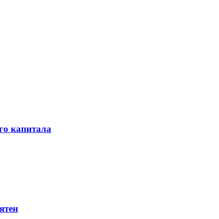
го капитала
ятен