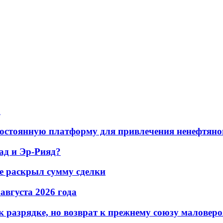
а
остоянную платформу для привлечения ненефтяно
ад и Эр-Рияд?
не раскрыл сумму сделки
 августа 2026 года
 разрядке, но возврат к прежнему союзу маловеро