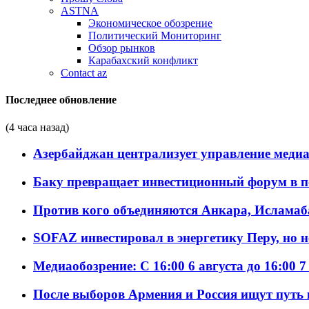
ASTNA
Экономическое обозрение
Политический Мониторинг
Обзор рынков
Карабахский конфликт
Contact az
Последнее обновление
(4 часа назад)
Азербайджан централизует управление меди
Баку превращает инвестиционный форум в п
Против кого объединяются Анкара, Исламаб
SOFAZ инвестировал в энергетику Перу, но 
Медиаобозрение: С 16:00 6 августа до 16:00 7
После выборов Армения и Россия ищут путь к