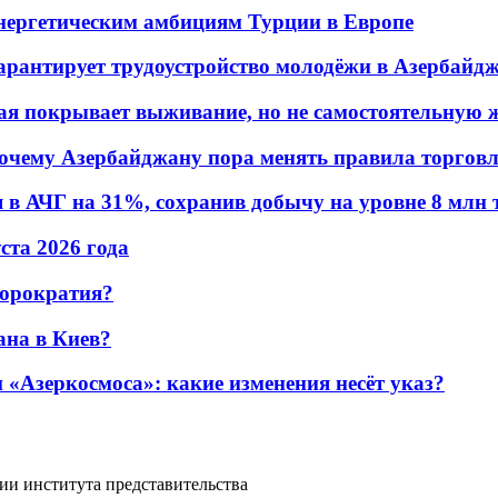
энергетическим амбициям Турции в Европе
гарантирует трудоустройство молодёжи в Азербайд
ая покрывает выживание, но не самостоятельную 
почему Азербайджану пора менять правила торгов
в АЧГ на 31%, сохранив добычу на уровне 8 млн 
уста 2026 года
бюрократия?
ана в Киев?
«Азеркосмоса»: какие изменения несёт указ?
и института представительства