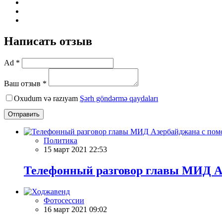
Написать отзыв
Ad *
Ваш отзыв *
Oxudum və razıyam
Şərh göndərmə qaydaları
Отправить
Политика
15 март 2021 22:53
Телефонный разговор главы МИД А
Фотосессии
16 март 2021 09:02