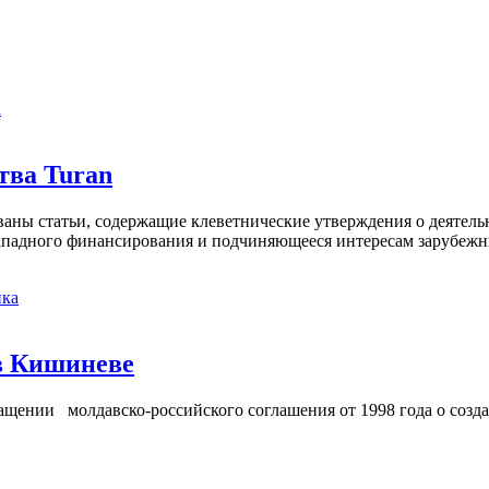
а
тва Turan
кованы статьи, содержащие клеветнические утверждения о деятел
 западного финансирования и подчиняющееся интересам зарубежн
ка
в Кишиневе
ении молдавско-российского соглашения от 1998 года о созд