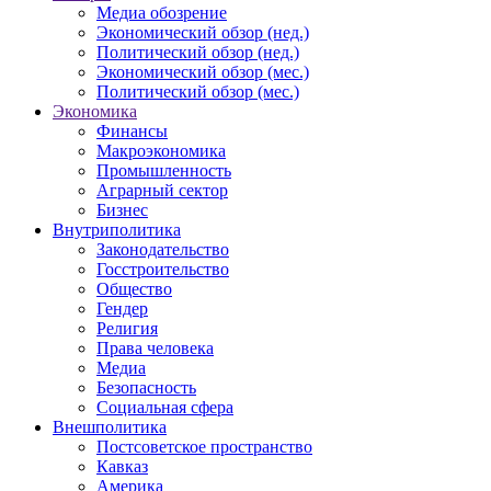
Медиа обозрение
Экономический обзор (нед.)
Политический обзор (нед.)
Экономический обзор (мес.)
Политический обзор (мес.)
Экономика
Финансы
Макроэкономика
Промышленность
Аграрный сектор
Бизнес
Внутриполитика
Законодательство
Госстроительство
Общество
Гендер
Религия
Права человека
Медиа
Безопасность
Социальная сфера
Внешполитика
Постсоветское пространство
Кавказ
Америка