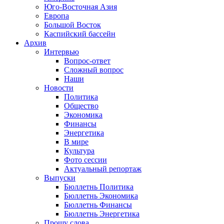
Юго-Восточная Азия
Европа
Большой Восток
Каспийский бассейн
Архив
Интервью
Вопрос-ответ
Сложный вопрос
Наши
Новости
Политика
Общество
Экономика
Финансы
Энергетика
В мире
Культура
Фото сессии
Актуальный репортаж
Выпуски
Бюллетнь Политика
Бюллетнь Экономика
Бюллетнь Финансы
Бюллетнь Энергетика
Прошу слова