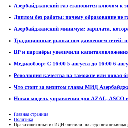
Азербайджанский газ становится ключом к 
Диплом без работы: почему образование не 
Азербайджанский минимум: зарплата, котор
Традиционные рынки под давлением сетей: 
BP и партнёры увеличили капиталовложения 
Медиаобзор: С 16:00 5 августа до 16:00 6 авг
Революция качества на таможне или новая 
Что стоит за визитом главы МИД Азербайдж
Новая модель управления для AZAL, ASCO и 
Главная страница
Политика
Правозащитники из ИДИ оценили последствия ликвидаци