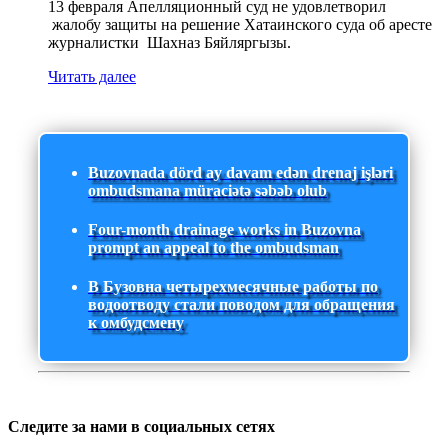
13 февраля Апелляционный суд не удовлетворил
жалобу защиты на решение Хатаинского суда об аресте
журналистки Шахназ Бяйляргызы.
Читать далее
Buzovnada dörd ay davam edən drenaj işləri
ombudsmana müraciətə səbəb olub
Four-month drainage works in Buzovna
prompt an appeal to the ombudsman
В Бузовна четырехмесячные работы по
водоотводу стали поводом для обращения
к омбудсмену
Следите за нами в социальных сетях