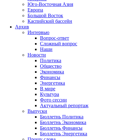
Юго-Восточная Азия
Европа
Большой Восток
Каспийский бассейн
Архив
Интервью
Вопрос-ответ
Сложный вопрос
Наши
Новости
Политика
Общество
Экономика
Финансы
Энергетика
В мире
Культура
Фото сессии
Актуальный репортаж
Выпуски
Бюллетнь Политика
Бюллетнь Экономика
Бюллетнь Финансы
Бюллетнь Энергетика
Прошу слова