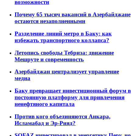
возможности
Почему 65 тысяч вакансий в Азербайджане
остаются незаполненными
Разделение линий метро в Баку: как
избежать транспортного коллапса?
Летопись свободы Тебриза: движение
Мешруте и современность
Азербайджан централизует управление
медиа
Баку превращает инвестиционный форум в
постоянную платформу для привлечения
ненефтяного капитала
Против кого объединяются Анкара,
Исламабад и Эр-Рияд?
SOFAZ инвестировал в энергетику Перу, но