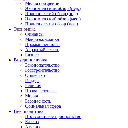
Медиа обозрение
Экономический обзор (нед.)
Политический обзор (нед.)
Экономический обзор (мес.)
Политический обзор (мес.)
Экономика
Финансы
Макроэкономика
Промышленность
Аграрный сектор
Бизнес
Внутриполитика
Законодательство
Госстроительство
Общество
Гендер
Религия
Права человека
Медиа
Безопасность
Социальная сфера
Внешполитика
Постсоветское пространство
Кавказ
Америка