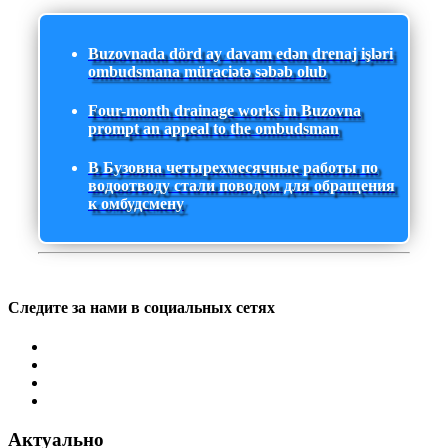
Buzovnada dörd ay davam edən drenaj işləri
ombudsmana müraciətə səbəb olub
Four-month drainage works in Buzovna
prompt an appeal to the ombudsman
В Бузовна четырехмесячные работы по
водоотводу стали поводом для обращения
к омбудсмену
Следите за нами в социальных сетях
Актуально