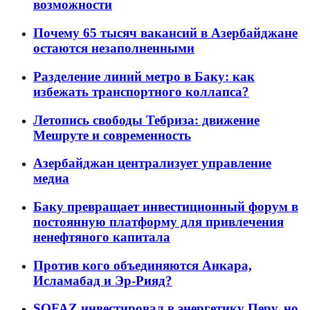
возможности
Почему 65 тысяч вакансий в Азербайджане
остаются незаполненными
Разделение линий метро в Баку: как
избежать транспортного коллапса?
Летопись свободы Тебриза: движение
Мешруте и современность
Азербайджан централизует управление
медиа
Баку превращает инвестиционный форум в
постоянную платформу для привлечения
ненефтяного капитала
Против кого объединяются Анкара,
Исламабад и Эр-Рияд?
SOFAZ инвестировал в энергетику Перу, но