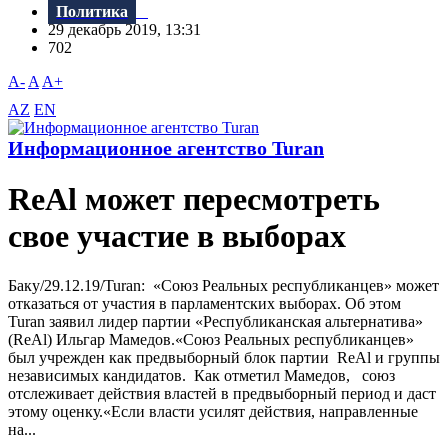
Политика
29 декабрь 2019, 13:31
702
A-
A
A+
AZ
EN
Информационное агентство Turan
ReAl может пересмотреть
свое участие в выборах
Баку/29.12.19/Turan: «Союз Реальных республиканцев» может
отказаться от участия в парламентских выборах. Об этом
Turan заявил лидер партии «Республиканская альтернатива»
(ReAl) Ильгар Мамедов.«Союз Реальных республиканцев»
был учрежден как предвыборный блок партии ReAl и группы
независимых кандидатов. Как отметил Мамедов, союз
отслеживает действия властей в предвыборный период и даст
этому оценку.«Если власти усилят действия, направленные
на...