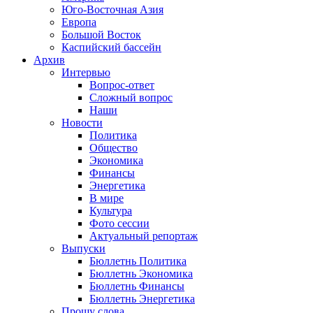
Юго-Восточная Азия
Европа
Большой Восток
Каспийский бассейн
Архив
Интервью
Вопрос-ответ
Сложный вопрос
Наши
Новости
Политика
Общество
Экономика
Финансы
Энергетика
В мире
Культура
Фото сессии
Актуальный репортаж
Выпуски
Бюллетнь Политика
Бюллетнь Экономика
Бюллетнь Финансы
Бюллетнь Энергетика
Прошу слова