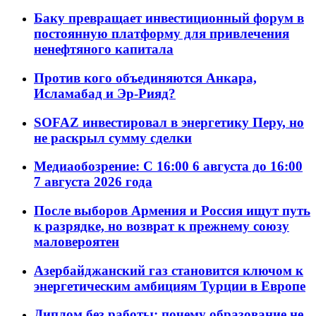
Баку превращает инвестиционный форум в
постоянную платформу для привлечения
ненефтяного капитала
Против кого объединяются Анкара,
Исламабад и Эр-Рияд?
SOFAZ инвестировал в энергетику Перу, но
не раскрыл сумму сделки
Медиаобозрение: С 16:00 6 августа до 16:00
7 августа 2026 года
После выборов Армения и Россия ищут путь
к разрядке, но возврат к прежнему союзу
маловероятен
Азербайджанский газ становится ключом к
энергетическим амбициям Турции в Европе
Диплом без работы: почему образование не