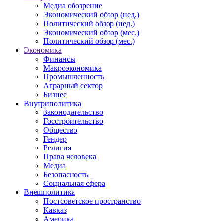
Медиа обозрение
Экономический обзор (нед.)
Политический обзор (нед.)
Экономический обзор (мес.)
Политический обзор (мес.)
Экономика
Финансы
Макроэкономика
Промышленность
Аграрный сектор
Бизнес
Внутриполитика
Законодательство
Госстроительство
Общество
Гендер
Религия
Права человека
Медиа
Безопасность
Социальная сфера
Внешполитика
Постсоветское пространство
Кавказ
Америка