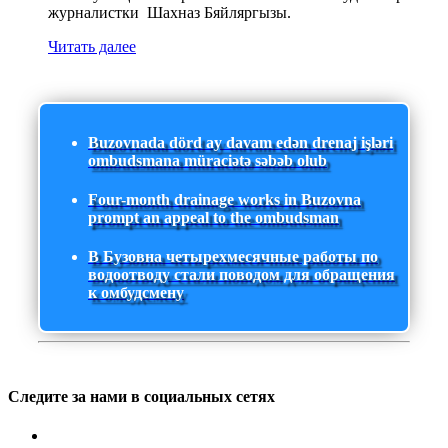
журналистки Шахназ Бяйляргызы.
Читать далее
Buzovnada dörd ay davam edən drenaj işləri
ombudsmana müraciətə səbəb olub
Four-month drainage works in Buzovna
prompt an appeal to the ombudsman
В Бузовна четырехмесячные работы по
водоотводу стали поводом для обращения
к омбудсмену
Следите за нами в социальных сетях