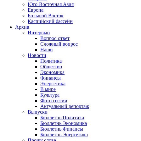
Юго-Восточная Азия
Европа
Большой Восток
Каспийский бассейн
Архив
Интервью
Вопрос-ответ
Сложный вопрос
Наши
Новости
Политика
Общество
Экономика
Финансы
Энергетика
В мире
Культура
Фото сессии
Актуальный репортаж
Выпуски
Бюллетнь Политика
Бюллетнь Экономика
Бюллетнь Финансы
Бюллетнь Энергетика
Прошу слова