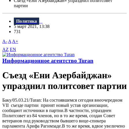
Съезд «Ени Азербайджан» упразднил политсовет
партии
Политика
5 март 2021, 13:38
731
A-
A
A+
AZ
EN
Информационное агентство Turan
Съезд «Ени Азербайджан»
упразднил политсовет партии
Баку/05.03.21/Turan: На состоявшемся сегодня внеочередном
VII съезде партии принят новый устав организации,
сообщают источники в партии.В частности, упразднен
Политсовет из 84 членов, но в то же время, создан Совет
ветеранов под руководством бывшего вице-спикера
парламента Арифа Рагимзаде.В то же время, вдвое увеличено