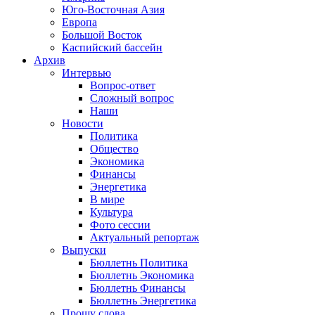
Юго-Восточная Азия
Европа
Большой Восток
Каспийский бассейн
Архив
Интервью
Вопрос-ответ
Сложный вопрос
Наши
Новости
Политика
Общество
Экономика
Финансы
Энергетика
В мире
Культура
Фото сессии
Актуальный репортаж
Выпуски
Бюллетнь Политика
Бюллетнь Экономика
Бюллетнь Финансы
Бюллетнь Энергетика
Прошу слова