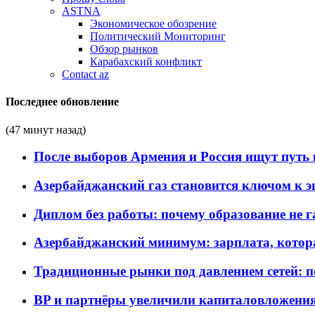
ASTNA
Экономическое обозрение
Политический Мониторинг
Обзор рынков
Карабахский конфликт
Contact az
Последнее обновление
(47 минут назад)
После выборов Армения и Россия ищут путь к
Азербайджанский газ становится ключом к 
Диплом без работы: почему образование не 
Азербайджанский минимум: зарплата, котор
Традиционные рынки под давлением сетей: 
BP и партнёры увеличили капиталовложения 