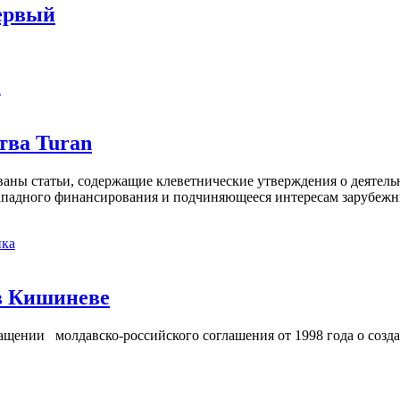
ервый
а
тва Turan
кованы статьи, содержащие клеветнические утверждения о деятел
 западного финансирования и подчиняющееся интересам зарубежн
ка
в Кишиневе
ении молдавско-российского соглашения от 1998 года о созд