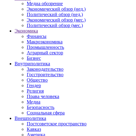
Медиа обозрение
Экономический обзор (нед.)
Политический обзор (нед.)
Экономический обзор (мес.)
Политический обзор (мес.)
Экономика
Финансы
Макроэкономика
Промышленность
Аграрный сектор
Бизнес
Внутриполитика
Законодательство
Госстроительство
Общество
Гендер
Религия
Права человека
Медиа
Безопасность
Социальная сфера
Внешполитика
Постсоветское пространство
Кавказ
Америка