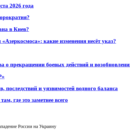
уста 2026 года
бюрократия?
ана в Киев?
«Азеркосмоса»: какие изменения несёт указ?
а о прекращении боевых действий и возобновлени
P»
в, последствий и уязвимостей водного баланса
ам, где это заметнее всего
падение России на Украину