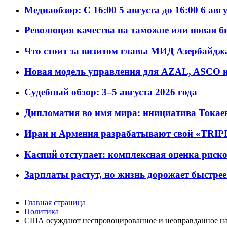
Медиаобзор: С 16:00 5 августа до 16:00 6 авг
Революция качества на таможне или новая 
Что стоит за визитом главы МИД Азербайдж
Новая модель управления для AZAL, ASCO и 
Судебный обзор: 3–5 августа 2026 года
Дипломатия во имя мира: инициатива Токаев
Иран и Армения разрабатывают свой «TRIP
Каспий отступает: комплексная оценка риско
Зарплаты растут, но жизнь дорожает быстрее т
Главная страница
Политика
США осуждают неспровоцированное и неоправданное на