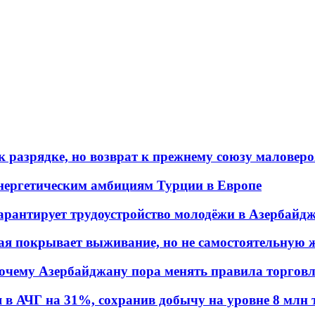
 разрядке, но возврат к прежнему союзу маловеро
энергетическим амбициям Турции в Европе
гарантирует трудоустройство молодёжи в Азербайд
ая покрывает выживание, но не самостоятельную 
почему Азербайджану пора менять правила торгов
в АЧГ на 31%, сохранив добычу на уровне 8 млн 