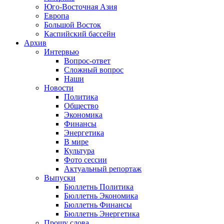
Юго-Восточная Азия
Европа
Большой Восток
Каспийский бассейн
Архив
Интервью
Вопрос-ответ
Сложный вопрос
Наши
Новости
Политика
Общество
Экономика
Финансы
Энергетика
В мире
Культура
Фото сессии
Актуальный репортаж
Выпуски
Бюллетнь Политика
Бюллетнь Экономика
Бюллетнь Финансы
Бюллетнь Энергетика
Прошу слова