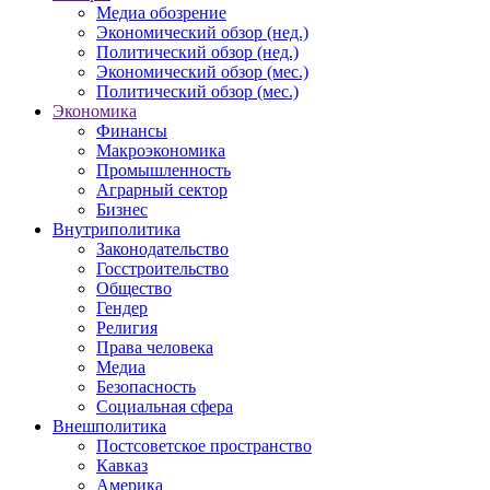
Медиа обозрение
Экономический обзор (нед.)
Политический обзор (нед.)
Экономический обзор (мес.)
Политический обзор (мес.)
Экономика
Финансы
Макроэкономика
Промышленность
Аграрный сектор
Бизнес
Внутриполитика
Законодательство
Госстроительство
Общество
Гендер
Религия
Права человека
Медиа
Безопасность
Социальная сфера
Внешполитика
Постсоветское пространство
Кавказ
Америка