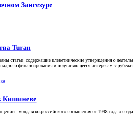
точном Зангезуре
а
тва Turan
кованы статьи, содержащие клеветнические утверждения о деятел
 западного финансирования и подчиняющееся интересам зарубежн
ка
в Кишиневе
ении молдавско-российского соглашения от 1998 года о созд