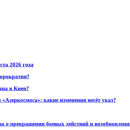
уста 2026 года
бюрократия?
ана в Киев?
«Азеркосмоса»: какие изменения несёт указ?
а о прекращении боевых действий и возобновлени