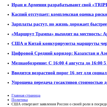
Иран и Армения разрабатывают свой «TRIP
Каспий отступает: комплексная оценка риско
Зарплаты растут, но жизнь дорожает быстрее т
«Маршрут Трампа» выходит на местность: А
США и Китай конкурируютза маршруты че
Цифровой Средний коридор: Казахстан и Аз
Медиаобозрение: С 16:00 4 августа до 16:00 5
Вводится возрастной порог 16 лет для социа
Упрощена передача госактивов стоимостью д
Главная страница
Политика
США отвергают заявления России о своей роли в посред