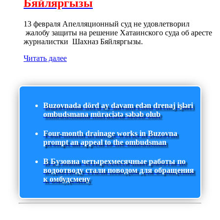
Бяйляргызы
13 февраля Апелляционный суд не удовлетворил
жалобу защиты на решение Хатаинского суда об аресте
журналистки Шахназ Бяйляргызы.
Читать далее
Buzovnada dörd ay davam edən drenaj işləri
ombudsmana müraciətə səbəb olub
Four-month drainage works in Buzovna
prompt an appeal to the ombudsman
В Бузовна четырехмесячные работы по
водоотводу стали поводом для обращения
к омбудсмену