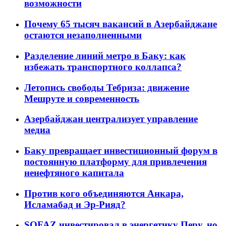
возможности
Почему 65 тысяч вакансий в Азербайджане
остаются незаполненными
Разделение линий метро в Баку: как
избежать транспортного коллапса?
Летопись свободы Тебриза: движение
Мешруте и современность
Азербайджан централизует управление
медиа
Баку превращает инвестиционный форум в
постоянную платформу для привлечения
ненефтяного капитала
Против кого объединяются Анкара,
Исламабад и Эр-Рияд?
SOFAZ инвестировал в энергетику Перу, но