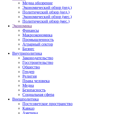
Медиа обозрение
Экономический обзор (нед.)
Политический обзор (нед.)
Экономический обзор (мес.)
Политический обзор (мес.)
Экономика
Финансы
Макроэкономика
Промышленность
Аграрный сектор
Бизнес
Внутриполитика
Законодательство
Госстроительство
Общество
Гендер
Религия
Права человека
Медиа
Безопасность
Социальная сфера
Внешполитика
Постсоветское пространство
Кавказ
Америка