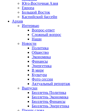
Юго-Восточная Азия
Европа
Большой Восток
Каспийский бассейн
Архив
Интервью
Вопрос-ответ
Сложный вопрос
Наши
Новости
Политика
Общество
Экономика
Финансы
Энергетика
В мире
Культура
Фото сессии
Актуальный репортаж
Выпуски
Бюллетнь Политика
Бюллетнь Экономика
Бюллетнь Финансы
Бюллетнь Энергетика
Прошу слова