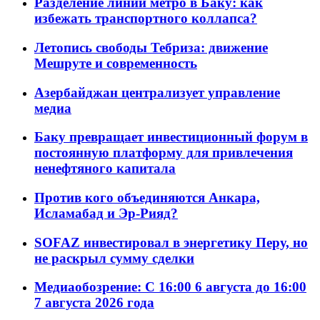
Разделение линий метро в Баку: как
избежать транспортного коллапса?
Летопись свободы Тебриза: движение
Мешруте и современность
Азербайджан централизует управление
медиа
Баку превращает инвестиционный форум в
постоянную платформу для привлечения
ненефтяного капитала
Против кого объединяются Анкара,
Исламабад и Эр-Рияд?
SOFAZ инвестировал в энергетику Перу, но
не раскрыл сумму сделки
Медиаобозрение: С 16:00 6 августа до 16:00
7 августа 2026 года