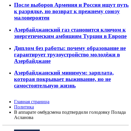
После выборов Армения и Россия ищут путь
к разрядке, но возврат к прежнему союзу
маловероятен
Азербайджанский газ становится ключом к
энергетическим амбициям Турции в Европе
Диплом без работы: почему образование не
гарантирует трудоустройство молодёжи в
Азербайджане
Азербайджанский минимум: зарплата,
которая покрывает выживание, но не
самостоятельную жизнь
Главная страница
Политика
В аппарате омбудсмена подтвердили голодовку Полада
Асланова