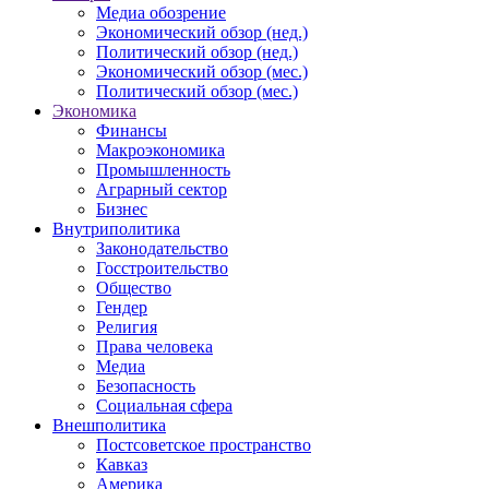
Медиа обозрение
Экономический обзор (нед.)
Политический обзор (нед.)
Экономический обзор (мес.)
Политический обзор (мес.)
Экономика
Финансы
Макроэкономика
Промышленность
Аграрный сектор
Бизнес
Внутриполитика
Законодательство
Госстроительство
Общество
Гендер
Религия
Права человека
Медиа
Безопасность
Социальная сфера
Внешполитика
Постсоветское пространство
Кавказ
Америка