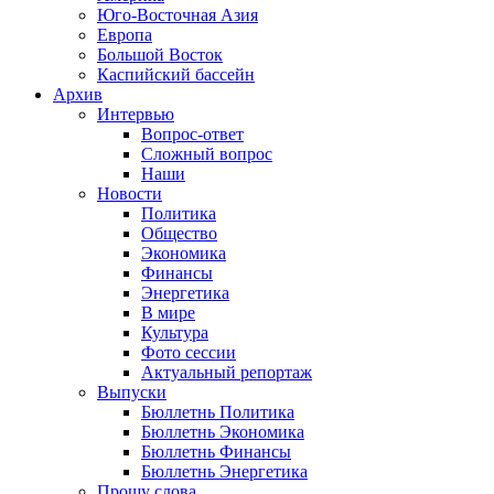
Юго-Восточная Азия
Европа
Большой Восток
Каспийский бассейн
Архив
Интервью
Вопрос-ответ
Сложный вопрос
Наши
Новости
Политика
Общество
Экономика
Финансы
Энергетика
В мире
Культура
Фото сессии
Актуальный репортаж
Выпуски
Бюллетнь Политика
Бюллетнь Экономика
Бюллетнь Финансы
Бюллетнь Энергетика
Прошу слова