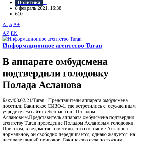
Политика
8 февраль 2021, 16:38
610
A-
A
A+
AZ
EN
Информационное агентство Turan
В аппарате омбудсмена
подтвердили голодовку
Полада Асланова
Баку/08.02.21/Turan: Представители аппарата омбудсмена
посетили Бакинское СИЗО-1, где встретились с осужденным
учредителем сайта xeberman.com Поладом
Аслановым.Представитель аппарата омбудсмена подтвердил
агентству Turan проведение Поладом Аслановым голодовки.
При этом, в ведомстве отметили, что состояние Асланова
нормальное, он свободно передвигается, однако жалуется на
несправедливый приговор Бакинского суда по тяжким