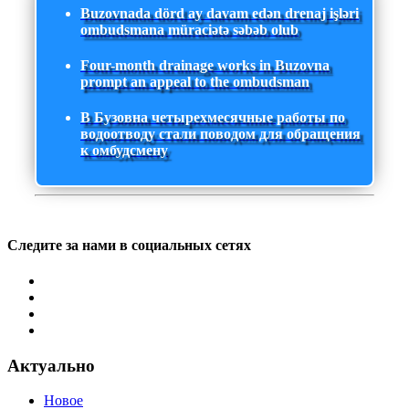
Buzovnada dörd ay davam edən drenaj işləri
ombudsmana müraciətə səbəb olub
Four-month drainage works in Buzovna
prompt an appeal to the ombudsman
В Бузовна четырехмесячные работы по
водоотводу стали поводом для обращения
к омбудсмену
Следите за нами в социальных сетях
Актуально
Новое