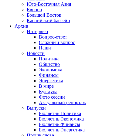
Юго-Восточная Азия
Европа
Большой Восток
Каспийский бассейн
Архив
Интервью
Вопрос-ответ
Сложный вопрос
Наши
Новости
Политика
Общество
Экономика
Финансы
Энергетика
В мире
Культура
Фото сессии
Актуальный репортаж
Выпуски
Бюллетнь Политика
Бюллетнь Экономика
Бюллетнь Финансы
Бюллетнь Энергетика
Прошу слова