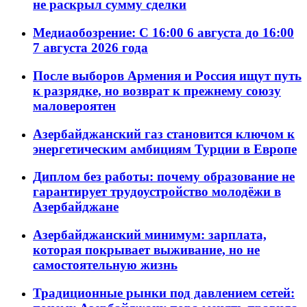
не раскрыл сумму сделки
Медиаобозрение: С 16:00 6 августа до 16:00
7 августа 2026 года
После выборов Армения и Россия ищут путь
к разрядке, но возврат к прежнему союзу
маловероятен
Азербайджанский газ становится ключом к
энергетическим амбициям Турции в Европе
Диплом без работы: почему образование не
гарантирует трудоустройство молодёжи в
Азербайджане
Азербайджанский минимум: зарплата,
которая покрывает выживание, но не
самостоятельную жизнь
Традиционные рынки под давлением сетей: