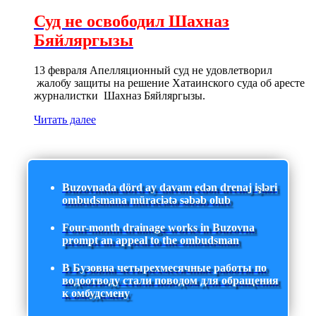
Суд не освободил Шахназ
Бяйляргызы
13 февраля Апелляционный суд не удовлетворил
жалобу защиты на решение Хатаинского суда об аресте
журналистки Шахназ Бяйляргызы.
Читать далее
Buzovnada dörd ay davam edən drenaj işləri
ombudsmana müraciətə səbəb olub
Four-month drainage works in Buzovna
prompt an appeal to the ombudsman
В Бузовна четырехмесячные работы по
водоотводу стали поводом для обращения
к омбудсмену