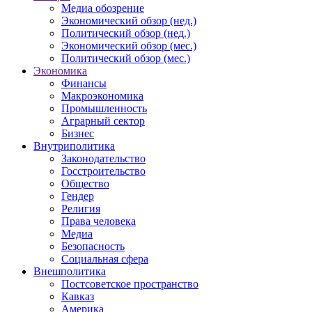
Медиа обозрение
Экономический обзор (нед.)
Политический обзор (нед.)
Экономический обзор (мес.)
Политический обзор (мес.)
Экономика
Финансы
Макроэкономика
Промышленность
Аграрный сектор
Бизнес
Внутриполитика
Законодательство
Госстроительство
Общество
Гендер
Религия
Права человека
Медиа
Безопасность
Социальная сфера
Внешполитика
Постсоветское пространство
Кавказ
Америка