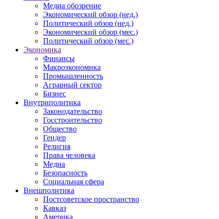
Медиа обозрение
Экономический обзор (нед.)
Политический обзор (нед.)
Экономический обзор (мес.)
Политический обзор (мес.)
Экономика
Финансы
Макроэкономика
Промышленность
Аграрный сектор
Бизнес
Внутриполитика
Законодательство
Госстроительство
Общество
Гендер
Религия
Права человека
Медиа
Безопасность
Социальная сфера
Внешполитика
Постсоветское пространство
Кавказ
Америка