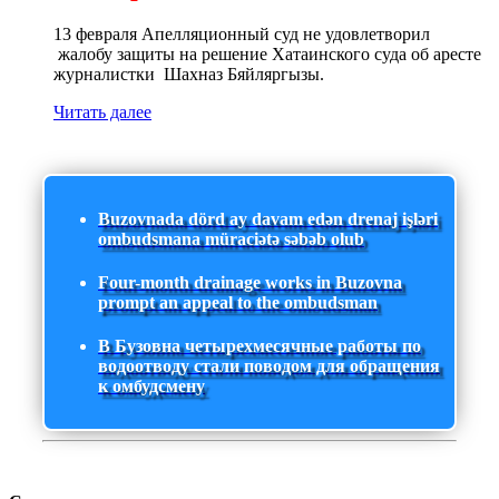
13 февраля Апелляционный суд не удовлетворил
жалобу защиты на решение Хатаинского суда об аресте
журналистки Шахназ Бяйляргызы.
Читать далее
Buzovnada dörd ay davam edən drenaj işləri
ombudsmana müraciətə səbəb olub
Four-month drainage works in Buzovna
prompt an appeal to the ombudsman
В Бузовна четырехмесячные работы по
водоотводу стали поводом для обращения
к омбудсмену