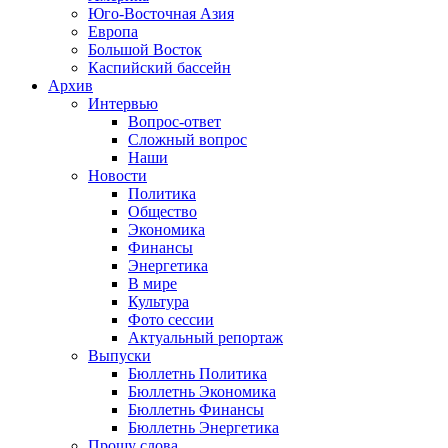
Юго-Восточная Азия
Европа
Большой Восток
Каспийский бассейн
Архив
Интервью
Вопрос-ответ
Сложный вопрос
Наши
Новости
Политика
Общество
Экономика
Финансы
Энергетика
В мире
Культура
Фото сессии
Актуальный репортаж
Выпуски
Бюллетнь Политика
Бюллетнь Экономика
Бюллетнь Финансы
Бюллетнь Энергетика
Прошу слова