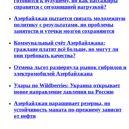
готовится к будущему, но как пассажиры
справятся с сегодняшней нагрузкой?
Азербайджан пытается связать молодежную
политику с результатами, но проблемы
занятости и утечки мозгов сохраняются
Коммунальный счёт Азербайджана:
граждане платят всё больше, но могут ли
они требовать качества?
Отмена льгот развернула рынок гибридов и
электромобилей Азербайджана
Удары по Wildberries: Украина открывает
новое направление давления на Россию
Азербайджан наращивает резервы, но
устойчивость маната по-прежнему зависит
от нефти