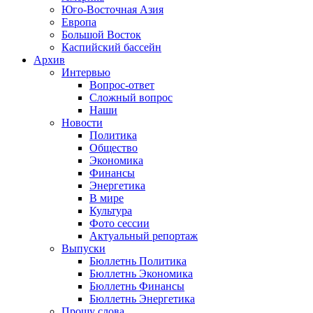
Юго-Восточная Азия
Европа
Большой Восток
Каспийский бассейн
Архив
Интервью
Вопрос-ответ
Сложный вопрос
Наши
Новости
Политика
Общество
Экономика
Финансы
Энергетика
В мире
Культура
Фото сессии
Актуальный репортаж
Выпуски
Бюллетнь Политика
Бюллетнь Экономика
Бюллетнь Финансы
Бюллетнь Энергетика
Прошу слова