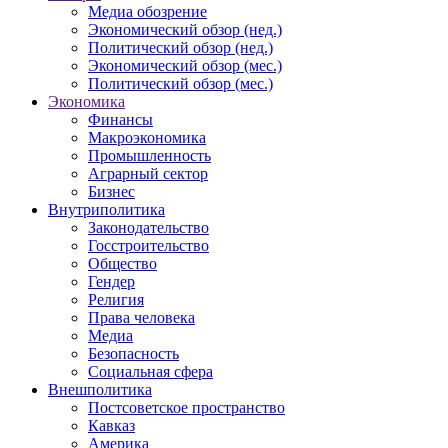
Медиа обозрение
Экономический обзор (нед.)
Политический обзор (нед.)
Экономический обзор (мес.)
Политический обзор (мес.)
Экономика
Финансы
Макроэкономика
Промышленность
Аграрный сектор
Бизнес
Внутриполитика
Законодательство
Госстроительство
Общество
Гендер
Религия
Права человека
Медиа
Безопасность
Социальная сфера
Внешполитика
Постсоветское пространство
Кавказ
Америка