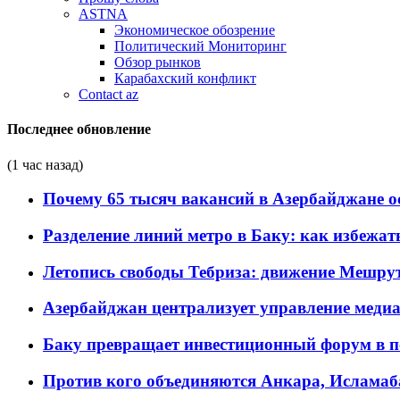
ASTNA
Экономическое обозрение
Политический Мониторинг
Обзор рынков
Карабахский конфликт
Contact az
Последнее обновление
(1 час назад)
Почему 65 тысяч вакансий в Азербайджане 
Разделение линий метро в Баку: как избежат
Летопись свободы Тебриза: движение Мешрут
Азербайджан централизует управление меди
Баку превращает инвестиционный форум в п
Против кого объединяются Анкара, Исламаб