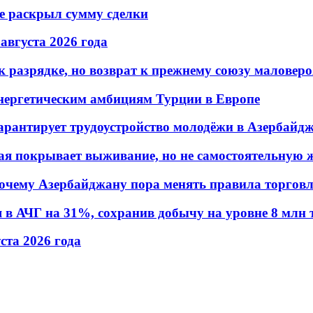
не раскрыл сумму сделки
 августа 2026 года
 разрядке, но возврат к прежнему союзу маловеро
энергетическим амбициям Турции в Европе
гарантирует трудоустройство молодёжи в Азербайд
ая покрывает выживание, но не самостоятельную 
почему Азербайджану пора менять правила торгов
в АЧГ на 31%, сохранив добычу на уровне 8 млн 
уста 2026 года