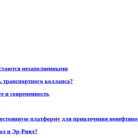
остаются незаполненными
ь транспортного коллапса?
е и современность
а
остоянную платформу для привлечения ненефтяно
ад и Эр-Рияд?