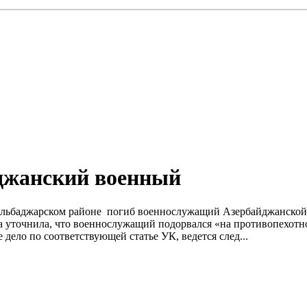
йджанский военный
в Кельбаджарском районе погиб военнослужащий Азербайджанско
на уточнила, что военнослужащий подорвался «на противопехот
дело по соответствующей статье УК, ведется след...