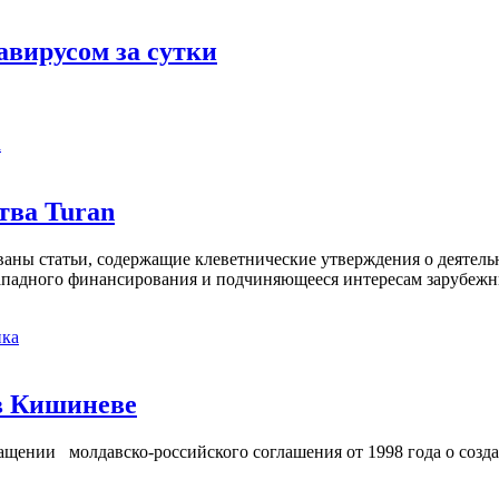
авирусом за сутки
а
тва Turan
кованы статьи, содержащие клеветнические утверждения о деятел
 западного финансирования и подчиняющееся интересам зарубежн
ка
в Кишиневе
ении молдавско-российского соглашения от 1998 года о созд