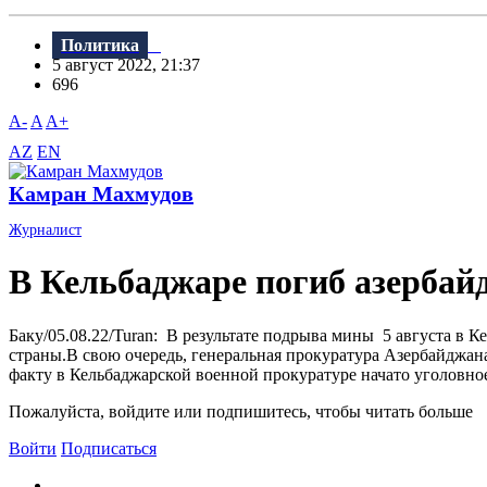
Политика
5 август 2022, 21:37
696
A-
A
A+
AZ
EN
Камран Махмудов
Журналист
В Кельбаджаре погиб азерба
Баку/05.08.22/Turan: В результате подрыва мины 5 августа 
страны.В свою очередь, генеральная прокуратура Азербайджа
факту в Кельбаджарской военной прокуратуре начато уголовное 
Пожалуйста, войдите или подпишитесь, чтобы читать больше
Войти
Подписаться