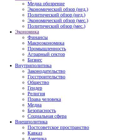
Медиа обозрение
Экономический обзор (нед.)
Политический обзор (нед.)
Экономический обзор (мес.)
Политический обзор (мес.)
Экономика
Финансы
Макроэкономика
Промышленность
Аграрный сектор
Бизнес
Внутриполитика
Законодательство
Госстроительство
Общество
Гендер
Религия
Права человека
Медиа
Безопасность
Социальная сфера
Внешполитика
Постсоветское пространство
Кавказ
Америка