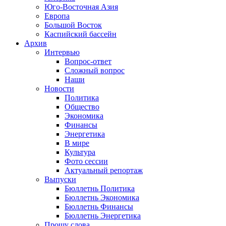
Юго-Восточная Азия
Европа
Большой Восток
Каспийский бассейн
Архив
Интервью
Вопрос-ответ
Сложный вопрос
Наши
Новости
Политика
Общество
Экономика
Финансы
Энергетика
В мире
Культура
Фото сессии
Актуальный репортаж
Выпуски
Бюллетнь Политика
Бюллетнь Экономика
Бюллетнь Финансы
Бюллетнь Энергетика
Прошу слова