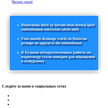
Читать далее
Buzovnada dörd ay davam edən drenaj işləri
ombudsmana müraciətə səbəb olub
Four-month drainage works in Buzovna
prompt an appeal to the ombudsman
В Бузовна четырехмесячные работы по
водоотводу стали поводом для обращения
к омбудсмену
Следите за нами в социальных сетях