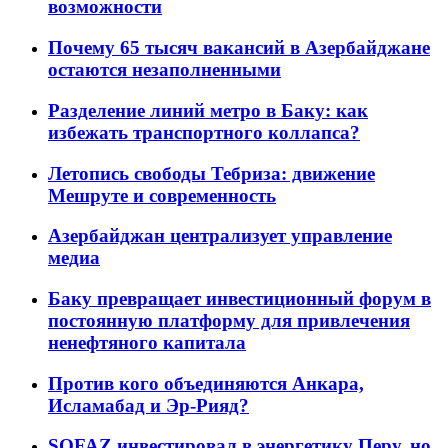
возможности
Почему 65 тысяч вакансий в Азербайджане
остаются незаполненными
Разделение линий метро в Баку: как
избежать транспортного коллапса?
Летопись свободы Тебриза: движение
Мешруте и современность
Азербайджан централизует управление
медиа
Баку превращает инвестиционный форум в
постоянную платформу для привлечения
ненефтяного капитала
Против кого объединяются Анкара,
Исламабад и Эр-Рияд?
SOFAZ инвестировал в энергетику Перу, но