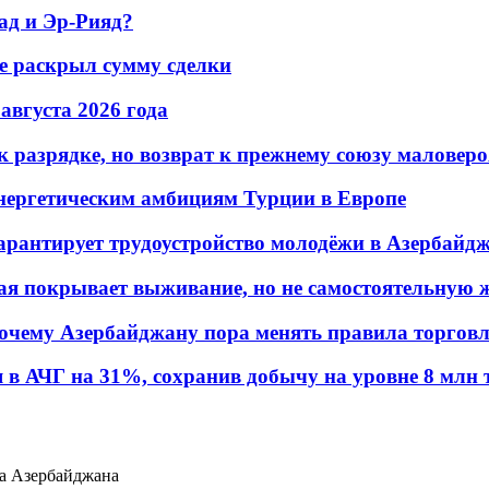
ад и Эр-Рияд?
не раскрыл сумму сделки
 августа 2026 года
 разрядке, но возврат к прежнему союзу маловеро
энергетическим амбициям Турции в Европе
гарантирует трудоустройство молодёжи в Азербайд
ая покрывает выживание, но не самостоятельную 
почему Азербайджану пора менять правила торгов
в АЧГ на 31%, сохранив добычу на уровне 8 млн 
ва Азербайджана