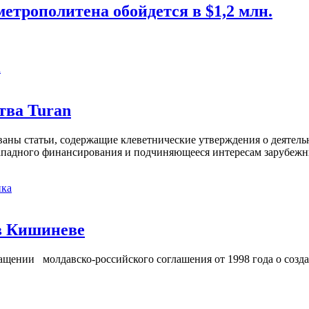
етрополитена обойдется в $1,2 млн.
а
тва Turan
кованы статьи, содержащие клеветнические утверждения о деятел
 западного финансирования и подчиняющееся интересам зарубежн
ка
в Кишиневе
ении молдавско-российского соглашения от 1998 года о созд