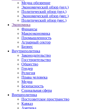
Медиа обозрение
Экономический обзор (нед.)
Политический обзор (нед.)
Экономический обзор (мес.)
Политический обзор (мес.)
Экономика
Финансы
Макроэкономика
Промышленность
Аграрный сектор
Бизнес
Внутриполитика
Законодательство
Госстроительство
Общество
Гендер
Религия
Права человека
Медиа
Безопасность
Социальная сфера
Внешполитика
Постсоветское пространство
Кавказ
Америка