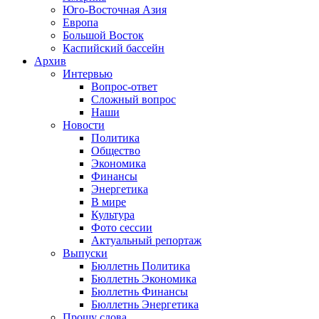
Юго-Восточная Азия
Европа
Большой Восток
Каспийский бассейн
Архив
Интервью
Вопрос-ответ
Сложный вопрос
Наши
Новости
Политика
Общество
Экономика
Финансы
Энергетика
В мире
Культура
Фото сессии
Актуальный репортаж
Выпуски
Бюллетнь Политика
Бюллетнь Экономика
Бюллетнь Финансы
Бюллетнь Энергетика
Прошу слова