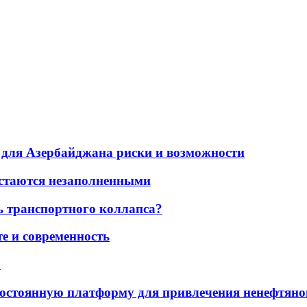
для Азербайджана риски и возможности
остаются незаполненными
ь транспортного коллапса?
е и современность
а
остоянную платформу для привлечения ненефтяно