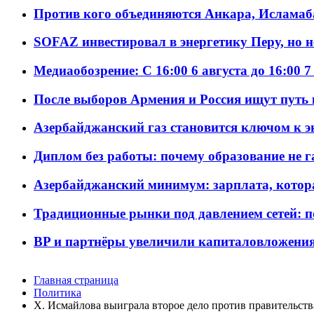
Против кого объединяются Анкара, Исламаб
SOFAZ инвестировал в энергетику Перу, но 
Медиаобозрение: С 16:00 6 августа до 16:00 7
После выборов Армения и Россия ищут путь к
Азербайджанский газ становится ключом к 
Диплом без работы: почему образование не 
Азербайджанский минимум: зарплата, котор
Традиционные рынки под давлением сетей: 
BP и партнёры увеличили капиталовложения 
Главная страница
Политика
Х. Исмайлова выиграла второе дело против правительст