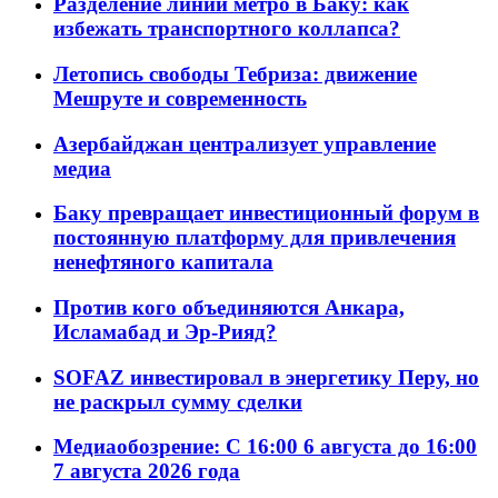
Разделение линий метро в Баку: как
избежать транспортного коллапса?
Летопись свободы Тебриза: движение
Мешруте и современность
Азербайджан централизует управление
медиа
Баку превращает инвестиционный форум в
постоянную платформу для привлечения
ненефтяного капитала
Против кого объединяются Анкара,
Исламабад и Эр-Рияд?
SOFAZ инвестировал в энергетику Перу, но
не раскрыл сумму сделки
Медиаобозрение: С 16:00 6 августа до 16:00
7 августа 2026 года