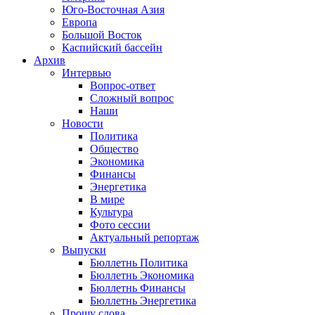
Юго-Восточная Азия
Европа
Большой Восток
Каспийский бассейн
Архив
Интервью
Вопрос-ответ
Сложный вопрос
Наши
Новости
Политика
Общество
Экономика
Финансы
Энергетика
В мире
Культура
Фото сессии
Актуальный репортаж
Выпуски
Бюллетнь Политика
Бюллетнь Экономика
Бюллетнь Финансы
Бюллетнь Энергетика
Прошу слова