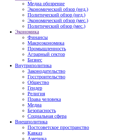
Медиа обозрение
Экономический обзор (нед.)
Политический обзор (нед.)
Экономический обзор (мес.)
Политический обзор (мес.)
Экономика
Финансы
Макроэкономика
Промышленность
Аграрный сектор
Бизнес
Внутриполитика
Законодательство
Госстроительство
Общество
Гендер
Религия
Права человека
Медиа
Безопасность
Социальная сфера
Внешполитика
Постсоветское пространство
Кавказ
Америка