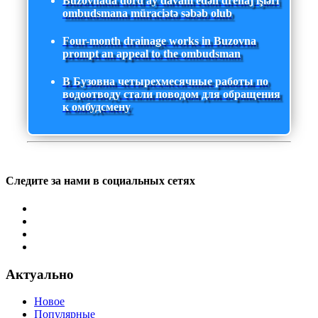
Buzovnada dörd ay davam edən drenaj işləri
ombudsmana müraciətə səbəb olub
Four-month drainage works in Buzovna
prompt an appeal to the ombudsman
В Бузовна четырехмесячные работы по
водоотводу стали поводом для обращения
к омбудсмену
Следите за нами в социальных сетях
Актуально
Новое
Популярные