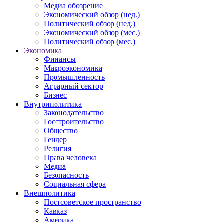
Медиа обозрение
Экономический обзор (нед.)
Политический обзор (нед.)
Экономический обзор (мес.)
Политический обзор (мес.)
Экономика
Финансы
Макроэкономика
Промышленность
Аграрный сектор
Бизнес
Внутриполитика
Законодательство
Госстроительство
Общество
Гендер
Религия
Права человека
Медиа
Безопасность
Социальная сфера
Внешполитика
Постсоветское пространство
Кавказ
Америка