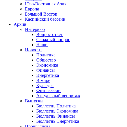
Юго-Восточная Азия
Европа
Большой Восток
Каспийский бассейн
Архив
Интервью
Вопрос-ответ
Сложный вопрос
Наши
Новости
Политика
Общество
Экономика
Финансы
Энергетика
В мире
Культура
Фото сессии
Актуальный репортаж
Выпуски
Бюллетнь Политика
Бюллетнь Экономика
Бюллетнь Финансы
Бюллетнь Энергетика
Прошу слова