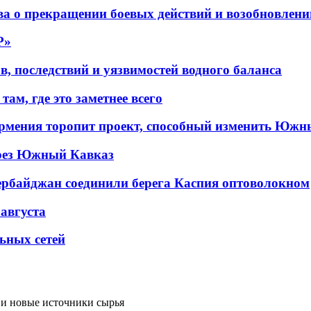
а о прекращении боевых действий и возобновлени
P»
в, последствий и уязвимостей водного баланса
ам, где это заметнее всего
рмения торопит проект, способный изменить Южн
рез Южный Кавказ
ербайджан соединили берега Каспия оптоволокном
 августа
льных сетей
 и новые источники сырья