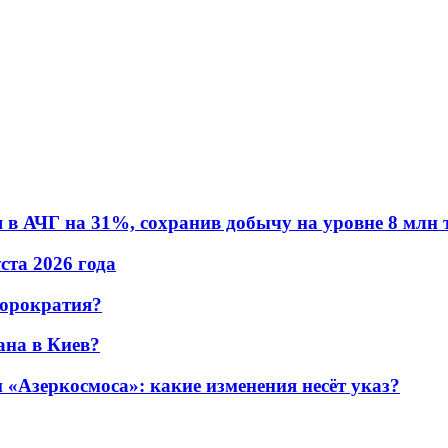
в АЧГ на 31%, сохранив добычу на уровне 8 млн 
уста 2026 года
бюрократия?
ана в Киев?
«Азеркосмоса»: какие изменения несёт указ?