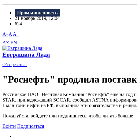
Промышленность
21 ноябрь 2019, 12:04
624
A-
A
A+
AZ
EN
Евграшина Лада
Обозреватель
"Роснефть" продлила поставк
Российское ПАО "Нефтяная Компания "Роснефть" еще на год п
STAR, принадлежащий SOCAR, сообщил ASTNA информированный
1 млн тонн нефти из РФ, выполнила эти обязательства и решила
Пожалуйста, войдите или подпишитесь, чтобы читать больше
Войти
Подписаться