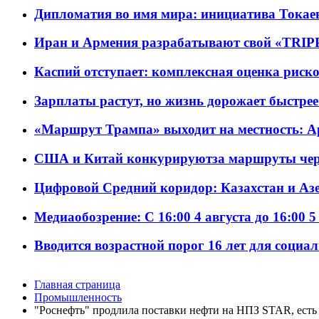
Дипломатия во имя мира: инициатива Токаев
Иран и Армения разрабатывают свой «TRIP
Каспий отступает: комплексная оценка риско
Зарплаты растут, но жизнь дорожает быстрее т
«Маршрут Трампа» выходит на местность: А
США и Китай конкурируютза маршруты че
Цифровой Средний коридор: Казахстан и Аз
Медиаобозрение: С 16:00 4 августа до 16:00 5
Вводится возрастной порог 16 лет для социа
Главная страница
Промышленность
"Роснефть" продлила поставки нефти на НПЗ STAR, есть