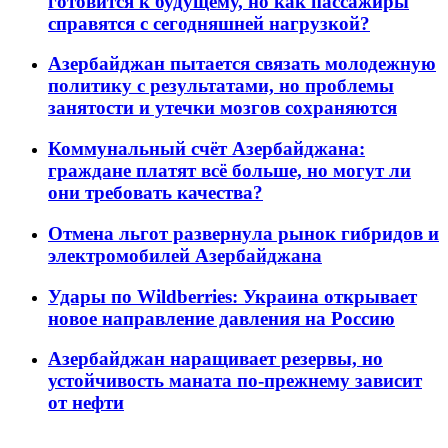
готовится к будущему, но как пассажиры
справятся с сегодняшней нагрузкой?
Азербайджан пытается связать молодежную
политику с результатами, но проблемы
занятости и утечки мозгов сохраняются
Коммунальный счёт Азербайджана:
граждане платят всё больше, но могут ли
они требовать качества?
Отмена льгот развернула рынок гибридов и
электромобилей Азербайджана
Удары по Wildberries: Украина открывает
новое направление давления на Россию
Азербайджан наращивает резервы, но
устойчивость маната по-прежнему зависит
от нефти