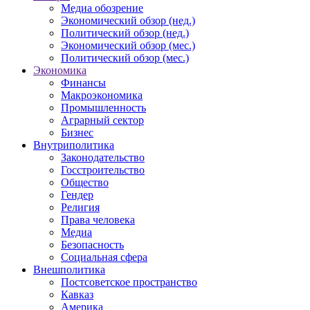
Медиа обозрение
Экономический обзор (нед.)
Политический обзор (нед.)
Экономический обзор (мес.)
Политический обзор (мес.)
Экономика
Финансы
Макроэкономика
Промышленность
Аграрный сектор
Бизнес
Внутриполитика
Законодательство
Госстроительство
Общество
Гендер
Религия
Права человека
Медиа
Безопасность
Социальная сфера
Внешполитика
Постсоветское пространство
Кавказ
Америка