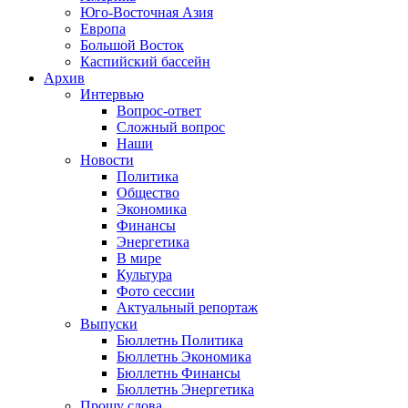
Юго-Восточная Азия
Европа
Большой Восток
Каспийский бассейн
Архив
Интервью
Вопрос-ответ
Сложный вопрос
Наши
Новости
Политика
Общество
Экономика
Финансы
Энергетика
В мире
Культура
Фото сессии
Актуальный репортаж
Выпуски
Бюллетнь Политика
Бюллетнь Экономика
Бюллетнь Финансы
Бюллетнь Энергетика
Прошу слова