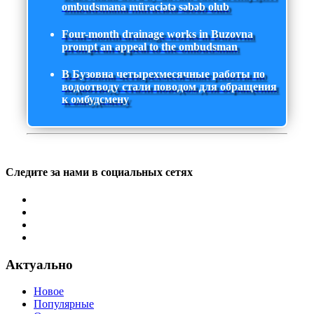
ombudsmana müraciətə səbəb olub
Four-month drainage works in Buzovna
prompt an appeal to the ombudsman
В Бузовна четырехмесячные работы по
водоотводу стали поводом для обращения
к омбудсмену
Следите за нами в социальных сетях
Актуально
Новое
Популярные