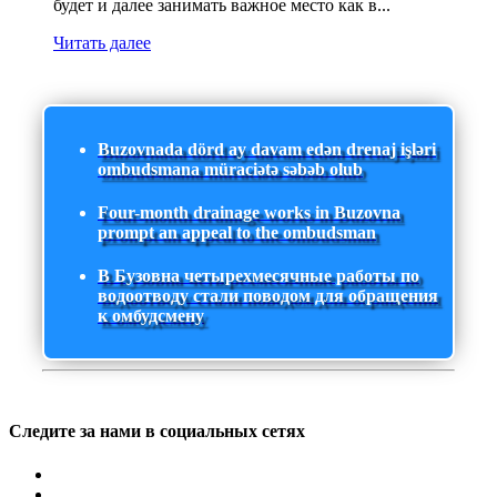
будет и далее занимать важное место как в...
Читать далее
Buzovnada dörd ay davam edən drenaj işləri
ombudsmana müraciətə səbəb olub
Four-month drainage works in Buzovna
prompt an appeal to the ombudsman
В Бузовна четырехмесячные работы по
водоотводу стали поводом для обращения
к омбудсмену
Следите за нами в социальных сетях