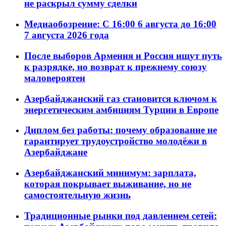
не раскрыл сумму сделки
Медиаобозрение: С 16:00 6 августа до 16:00
7 августа 2026 года
После выборов Армения и Россия ищут путь
к разрядке, но возврат к прежнему союзу
маловероятен
Азербайджанский газ становится ключом к
энергетическим амбициям Турции в Европе
Диплом без работы: почему образование не
гарантирует трудоустройство молодёжи в
Азербайджане
Азербайджанский минимум: зарплата,
которая покрывает выживание, но не
самостоятельную жизнь
Традиционные рынки под давлением сетей: