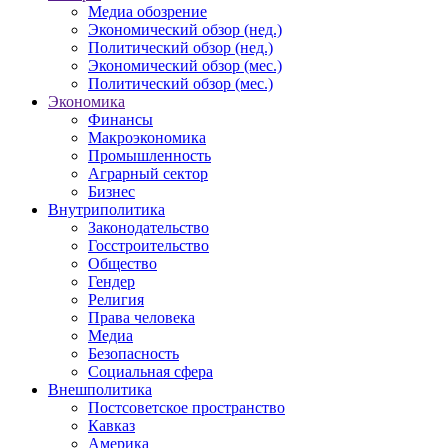
Медиа обозрение
Экономический обзор (нед.)
Политический обзор (нед.)
Экономический обзор (мес.)
Политический обзор (мес.)
Экономика
Финансы
Макроэкономика
Промышленность
Аграрный сектор
Бизнес
Внутриполитика
Законодательство
Госстроительство
Общество
Гендер
Религия
Права человека
Медиа
Безопасность
Социальная сфера
Внешполитика
Постсоветское пространство
Кавказ
Америка