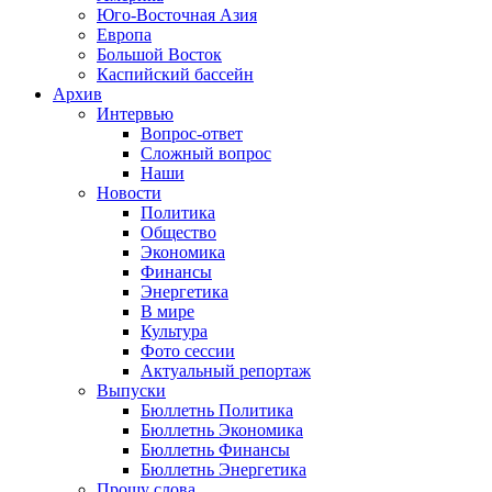
Юго-Восточная Азия
Европа
Большой Восток
Каспийский бассейн
Архив
Интервью
Вопрос-ответ
Сложный вопрос
Наши
Новости
Политика
Общество
Экономика
Финансы
Энергетика
В мире
Культура
Фото сессии
Актуальный репортаж
Выпуски
Бюллетнь Политика
Бюллетнь Экономика
Бюллетнь Финансы
Бюллетнь Энергетика
Прошу слова