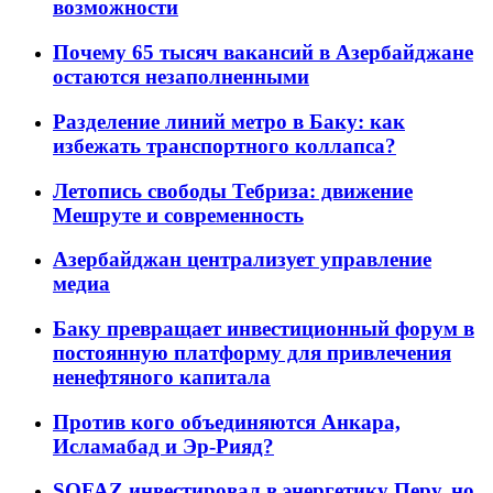
возможности
Почему 65 тысяч вакансий в Азербайджане
остаются незаполненными
Разделение линий метро в Баку: как
избежать транспортного коллапса?
Летопись свободы Тебриза: движение
Мешруте и современность
Азербайджан централизует управление
медиа
Баку превращает инвестиционный форум в
постоянную платформу для привлечения
ненефтяного капитала
Против кого объединяются Анкара,
Исламабад и Эр-Рияд?
SOFAZ инвестировал в энергетику Перу, но