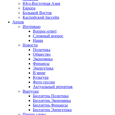
Юго-Восточная Азия
Европа
Большой Восток
Каспийский бассейн
Архив
Интервью
Вопрос-ответ
Сложный вопрос
Наши
Новости
Политика
Общество
Экономика
Финансы
Энергетика
В мире
Культура
Фото сессии
Актуальный репортаж
Выпуски
Бюллетнь Политика
Бюллетнь Экономика
Бюллетнь Финансы
Бюллетнь Энергетика
Прошу слова