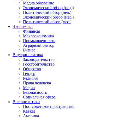
Медиа обозрение
Экономический обзор (нед.)
Политический обзор (нед.)
Экономический обзор (мес.)
Политический обзор (мес.)
Экономика
Финансы
Макроэкономика
Промышленность
Аграрный сектор
Бизнес
Внутриполитика
Законодательство
Госстроительство
Общество
Гендер
Религия
Права человека
Медиа
Безопасность
Социальная сфера
Внешполитика
Постсоветское пространство
Кавказ
Америка