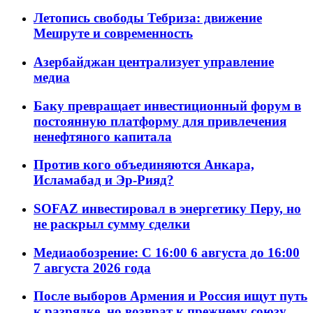
Летопись свободы Тебриза: движение
Мешруте и современность
Азербайджан централизует управление
медиа
Баку превращает инвестиционный форум в
постоянную платформу для привлечения
ненефтяного капитала
Против кого объединяются Анкара,
Исламабад и Эр-Рияд?
SOFAZ инвестировал в энергетику Перу, но
не раскрыл сумму сделки
Медиаобозрение: С 16:00 6 августа до 16:00
7 августа 2026 года
После выборов Армения и Россия ищут путь
к разрядке, но возврат к прежнему союзу