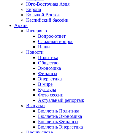
Юго-Восточная Азия
Европа
Большой Восток
Каспийский бассейн
Архив
Интервью
Вопрос-ответ
Сложный вопрос
Наши
Новости
Политика
Общество
Экономика
Финансы
Энергетика
В мире
Культура
Фото сессии
Актуальный репортаж
Выпуски
Бюллетнь Политика
Бюллетнь Экономика
Бюллетнь Финансы
Бюллетнь Энергетика
Прошу слова