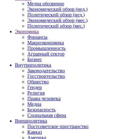
Медиа обозрение
Экономический обзор (нед.)
Политический обзор (нед.)
Экономический обзор (мес.)
Политический обзор (мес.)
Экономика
Финансы
Макроэкономика
Промышленность
Аграрный сектор
Бизнес
Внутриполитика
Законодательство
Госстроительство
Общество
Гендер
Религия
Права человека
Медиа
Безопасность
Социальная сфера
Внешполитика
Постсоветское пространство
Кавказ
Америка