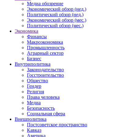
Медиа обозрение
Экономический обзор (нед.)
Политический обзор (нед.)
Экономический обзор (мес.)
Политический обзор (мес.)
Экономика
Финансы
Макроэкономика
Промышленность
Аграрный сектор
Бизнес
Внутриполитика
Законодательство
Госстроительство
Общество
Гендер
Религия
Права человека
Медиа
Безопасность
Социальная сфера
Внешполитика
Постсоветское пространство
Кавказ
Америка