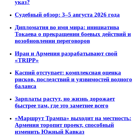
указ?
Судебный обзор: 3–5 августа 2026 года
Дипломатия во имя мира: инициатива
Токаева о прекращении боевых действий и
возобновлении переговоров
Иран и Армения разрабатывают свой
«TRIPP»
Каспий отступает: комплексная оценка
рисков, последствий и уязвимостей водного
баланса
Зарплаты растут, но жизнь дорожает
быстрее там, где это заметнее всего
«Маршрут Трампа» выходит на местность:
Армения торопит проект, способный
изменить Южный Кавказ