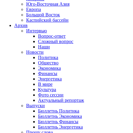
Юго-Восточная Азия
Европа
Большой Восток
Каспийский бассейн
Архив
Интервью
Вопрос-ответ
Сложный вопрос
Наши
Новости
Политика
Общество
Экономика
Финансы
Энергетика
В мире
Культура
Фото сессии
Актуальный репортаж
Выпуски
Бюллетнь Политика
Бюллетнь Экономика
Бюллетнь Финансы
Бюллетнь Энергетика
Прошу слова