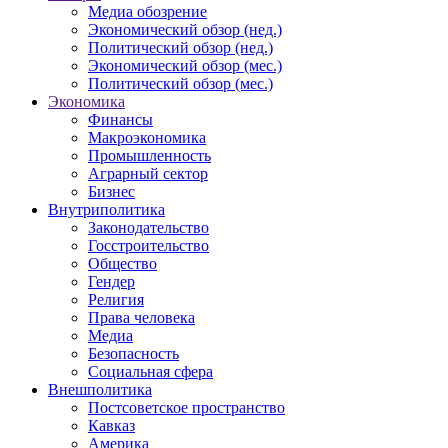
Медиа обозрение
Экономический обзор (нед.)
Политический обзор (нед.)
Экономический обзор (мес.)
Политический обзор (мес.)
Экономика
Финансы
Макроэкономика
Промышленность
Аграрный сектор
Бизнес
Внутриполитика
Законодательство
Госстроительство
Общество
Гендер
Религия
Права человека
Медиа
Безопасность
Социальная сфера
Внешполитика
Постсоветское пространство
Кавказ
Америка