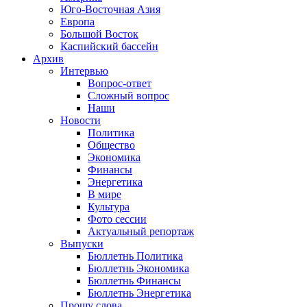
Юго-Восточная Азия
Европа
Большой Восток
Каспийский бассейн
Архив
Интервью
Вопрос-ответ
Сложный вопрос
Наши
Новости
Политика
Общество
Экономика
Финансы
Энергетика
В мире
Культура
Фото сессии
Актуальный репортаж
Выпуски
Бюллетнь Политика
Бюллетнь Экономика
Бюллетнь Финансы
Бюллетнь Энергетика
Прошу слова