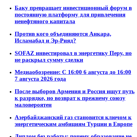
Баку превращает инвестиционный форум в
постоянную платформу для привлечения
ненефтяного капитала
Против кого объединяются Анкара,
Исламабад и Эр-Рияд?
SOFAZ инвестировал в энергетику Перу, но
не раскрыл сумму сделки
Медиаобозрение: С 16:00 6 августа до 16:00
7 августа 2026 года
После выборов Армения и Россия ищут путь
к разрядке, но возврат к прежнему союзу
маловероятен
Азербайджанский газ становится ключом к
энергетическим амбициям Турции в Европе
Диплом без работы: почему образование не