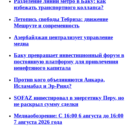
Разделение линий метро в Баку: как
избежать транспортного коллапса?
Летопись свободы Тебриза: движение
Мешруте и современность
Азербайджан централизует управление
медиа
Баку превращает инвестиционный форум в
постоянную платформу для привлечения
ненефтяного капитала
Против кого объединяются Анкара,
Исламабад и Эр-Рияд?
SOFAZ инвестировал в энергетику Перу, но
не раскрыл сумму сделки
Медиаобозрение: С 16:00 6 августа до 16:00
7 августа 2026 года