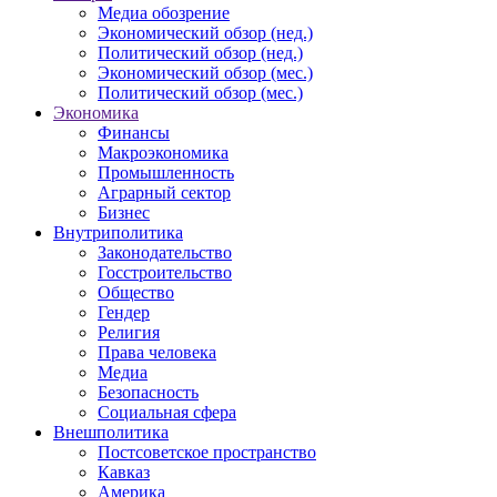
Медиа обозрение
Экономический обзор (нед.)
Политический обзор (нед.)
Экономический обзор (мес.)
Политический обзор (мес.)
Экономика
Финансы
Макроэкономика
Промышленность
Аграрный сектор
Бизнес
Внутриполитика
Законодательство
Госстроительство
Общество
Гендер
Религия
Права человека
Медиа
Безопасность
Социальная сфера
Внешполитика
Постсоветское пространство
Кавказ
Америка