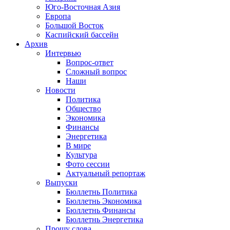
Юго-Восточная Азия
Европа
Большой Восток
Каспийский бассейн
Архив
Интервью
Вопрос-ответ
Сложный вопрос
Наши
Новости
Политика
Общество
Экономика
Финансы
Энергетика
В мире
Культура
Фото сессии
Актуальный репортаж
Выпуски
Бюллетнь Политика
Бюллетнь Экономика
Бюллетнь Финансы
Бюллетнь Энергетика
Прошу слова