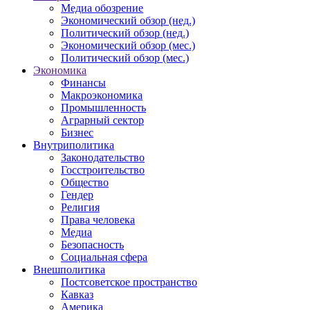
Медиа обозрение
Экономический обзор (нед.)
Политический обзор (нед.)
Экономический обзор (мес.)
Политический обзор (мес.)
Экономика
Финансы
Макроэкономика
Промышленность
Аграрный сектор
Бизнес
Внутриполитика
Законодательство
Госстроительство
Общество
Гендер
Религия
Права человека
Медиа
Безопасность
Социальная сфера
Внешполитика
Постсоветское пространство
Кавказ
Америка