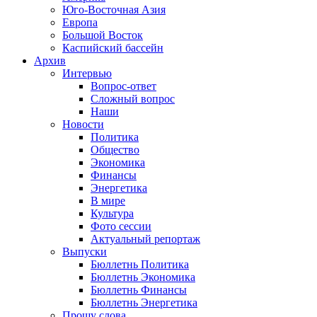
Юго-Восточная Азия
Европа
Большой Восток
Каспийский бассейн
Архив
Интервью
Вопрос-ответ
Сложный вопрос
Наши
Новости
Политика
Общество
Экономика
Финансы
Энергетика
В мире
Культура
Фото сессии
Актуальный репортаж
Выпуски
Бюллетнь Политика
Бюллетнь Экономика
Бюллетнь Финансы
Бюллетнь Энергетика
Прошу слова