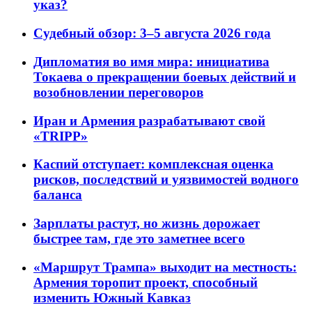
указ?
Судебный обзор: 3–5 августа 2026 года
Дипломатия во имя мира: инициатива
Токаева о прекращении боевых действий и
возобновлении переговоров
Иран и Армения разрабатывают свой
«TRIPP»
Каспий отступает: комплексная оценка
рисков, последствий и уязвимостей водного
баланса
Зарплаты растут, но жизнь дорожает
быстрее там, где это заметнее всего
«Маршрут Трампа» выходит на местность:
Армения торопит проект, способный
изменить Южный Кавказ