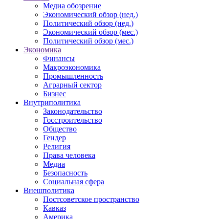
Медиа обозрение
Экономический обзор (нед.)
Политический обзор (нед.)
Экономический обзор (мес.)
Политический обзор (мес.)
Экономика
Финансы
Макроэкономика
Промышленность
Аграрный сектор
Бизнес
Внутриполитика
Законодательство
Госстроительство
Общество
Гендер
Религия
Права человека
Медиа
Безопасность
Социальная сфера
Внешполитика
Постсоветское пространство
Кавказ
Америка