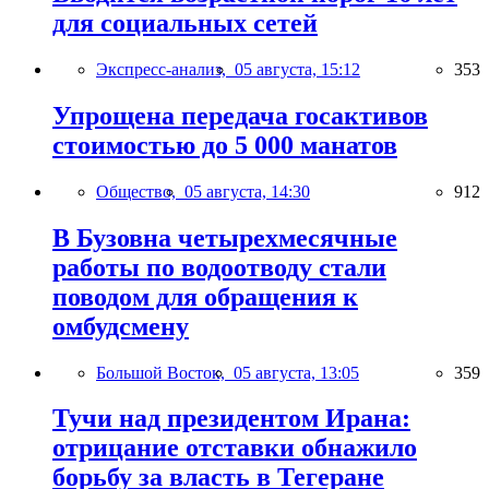
для социальных сетей
Экспресс-анализ,
05 августа, 15:12
353
Упрощена передача госактивов
стоимостью до 5 000 манатов
Общество,
05 августа, 14:30
912
В Бузовна четырехмесячные
работы по водоотводу стали
поводом для обращения к
омбудсмену
Большой Восток,
05 августа, 13:05
359
Тучи над президентом Ирана:
отрицание отставки обнажило
борьбу за власть в Тегеране