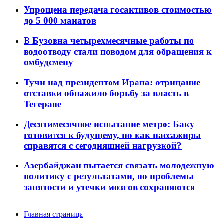
Упрощена передача госактивов стоимостью
до 5 000 манатов
В Бузовна четырехмесячные работы по
водоотводу стали поводом для обращения к
омбудсмену
Тучи над президентом Ирана: отрицание
отставки обнажило борьбу за власть в
Тегеране
Десятимесячное испытание метро: Баку
готовится к будущему, но как пассажиры
справятся с сегодняшней нагрузкой?
Азербайджан пытается связать молодежную
политику с результатами, но проблемы
занятости и утечки мозгов сохраняются
Главная страница