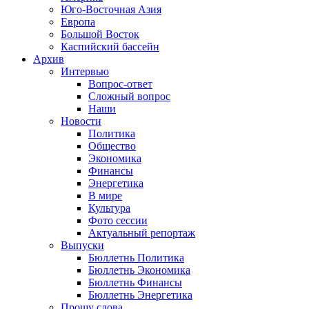
Юго-Восточная Азия
Европа
Большой Восток
Каспийский бассейн
Архив
Интервью
Вопрос-ответ
Сложный вопрос
Наши
Новости
Политика
Общество
Экономика
Финансы
Энергетика
В мире
Культура
Фото сессии
Актуальный репортаж
Выпуски
Бюллетнь Политика
Бюллетнь Экономика
Бюллетнь Финансы
Бюллетнь Энергетика
Прошу слова