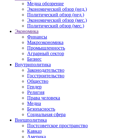
Медиа обозрение
Экономический обзор (нед.)
Политический обзор (нед.)
Экономический обзор (мес.)
Политический обзор (мес.)
Экономика
Финансы
Макроэкономика
Промышленность
Аграрный сектор
Бизнес
Внутриполитика
Законодательство
Госстроительство
Общество
Гендер
Религия
Права человека
Медиа
Безопасность
Социальная сфера
Внешполитика
Постсоветское пространство
Кавказ
Америка