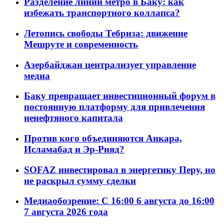
Разделение линий метро в Баку: как
избежать транспортного коллапса?
Летопись свободы Тебриза: движение
Мешруте и современность
Азербайджан централизует управление
медиа
Баку превращает инвестиционный форум в
постоянную платформу для привлечения
ненефтяного капитала
Против кого объединяются Анкара,
Исламабад и Эр-Рияд?
SOFAZ инвестировал в энергетику Перу, но
не раскрыл сумму сделки
Медиаобозрение: С 16:00 6 августа до 16:00
7 августа 2026 года