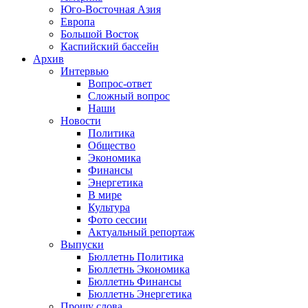
Юго-Восточная Азия
Европа
Большой Восток
Каспийский бассейн
Архив
Интервью
Вопрос-ответ
Сложный вопрос
Наши
Новости
Политика
Общество
Экономика
Финансы
Энергетика
В мире
Культура
Фото сессии
Актуальный репортаж
Выпуски
Бюллетнь Политика
Бюллетнь Экономика
Бюллетнь Финансы
Бюллетнь Энергетика
Прошу слова