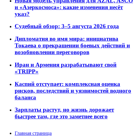
Новая модель управления для AZAL, ASCO
и «Азеркосмоса»: какие изменения несёт
указ?
Судебный обзор: 3–5 августа 2026 года
Дипломатия во имя мира: инициатива
Токаева о прекращении боевых действий и
возобновлении переговоров
Иран и Армения разрабатывают свой
«TRIPP»
Каспий отступает: комплексная оценка
рисков, последствий и уязвимостей водного
баланса
Зарплаты растут, но жизнь дорожает
быстрее там, где это заметнее всего
Главная страница