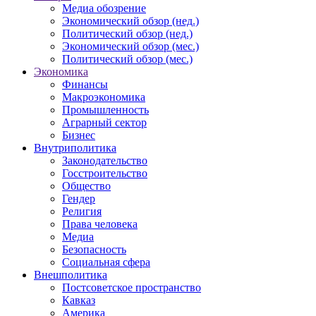
Медиа обозрение
Экономический обзор (нед.)
Политический обзор (нед.)
Экономический обзор (мес.)
Политический обзор (мес.)
Экономика
Финансы
Макроэкономика
Промышленность
Аграрный сектор
Бизнес
Внутриполитика
Законодательство
Госстроительство
Общество
Гендер
Религия
Права человека
Медиа
Безопасность
Социальная сфера
Внешполитика
Постсоветское пространство
Кавказ
Америка