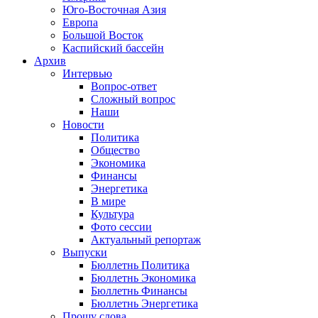
Юго-Восточная Азия
Европа
Большой Восток
Каспийский бассейн
Архив
Интервью
Вопрос-ответ
Сложный вопрос
Наши
Новости
Политика
Общество
Экономика
Финансы
Энергетика
В мире
Культура
Фото сессии
Актуальный репортаж
Выпуски
Бюллетнь Политика
Бюллетнь Экономика
Бюллетнь Финансы
Бюллетнь Энергетика
Прошу слова