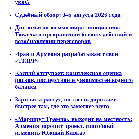
указ?
Судебный обзор: 3–5 августа 2026 года
Дипломатия во имя мира: инициатива
Токаева о прекращении боевых действий и
возобновлении переговоров
Иран и Армения разрабатывают свой
«TRIPP»
Каспий отступает: комплексная оценка
рисков, последствий и уязвимостей водного
баланса
Зарплаты растут, но жизнь дорожает
быстрее там, где это заметнее всего
«Маршрут Трампа» выходит на местность:
Армения торопит проект, способный
изменить Южный Кавказ