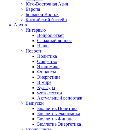
Юго-Восточная Азия
Европа
Большой Восток
Каспийский бассейн
Архив
Интервью
Вопрос-ответ
Сложный вопрос
Наши
Новости
Политика
Общество
Экономика
Финансы
Энергетика
В мире
Культура
Фото сессии
Актуальный репортаж
Выпуски
Бюллетнь Политика
Бюллетнь Экономика
Бюллетнь Финансы
Бюллетнь Энергетика
Прошу слова