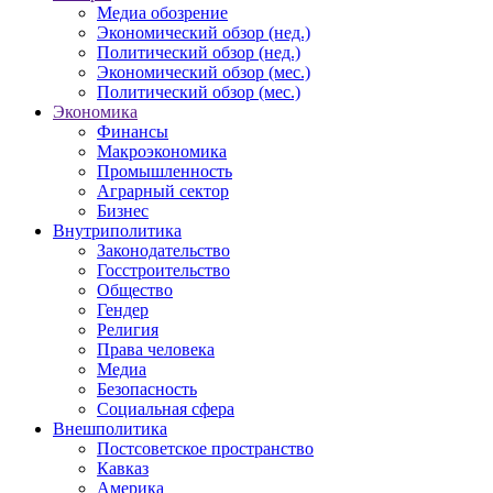
Медиа обозрение
Экономический обзор (нед.)
Политический обзор (нед.)
Экономический обзор (мес.)
Политический обзор (мес.)
Экономика
Финансы
Макроэкономика
Промышленность
Аграрный сектор
Бизнес
Внутриполитика
Законодательство
Госстроительство
Общество
Гендер
Религия
Права человека
Медиа
Безопасность
Социальная сфера
Внешполитика
Постсоветское пространство
Кавказ
Америка