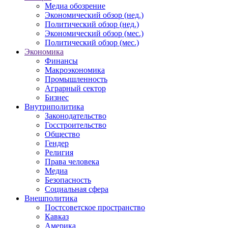
Медиа обозрение
Экономический обзор (нед.)
Политический обзор (нед.)
Экономический обзор (мес.)
Политический обзор (мес.)
Экономика
Финансы
Макроэкономика
Промышленность
Аграрный сектор
Бизнес
Внутриполитика
Законодательство
Госстроительство
Общество
Гендер
Религия
Права человека
Медиа
Безопасность
Социальная сфера
Внешполитика
Постсоветское пространство
Кавказ
Америка