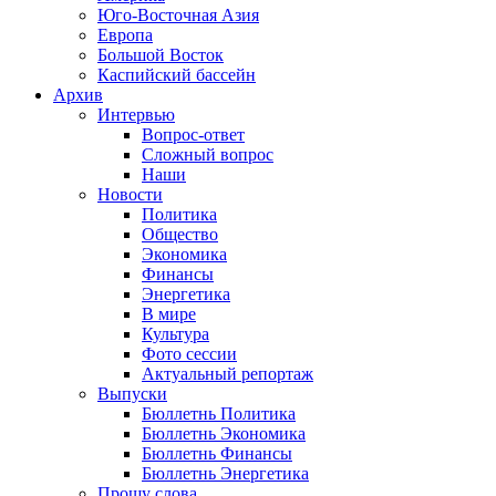
Юго-Восточная Азия
Европа
Большой Восток
Каспийский бассейн
Архив
Интервью
Вопрос-ответ
Сложный вопрос
Наши
Новости
Политика
Общество
Экономика
Финансы
Энергетика
В мире
Культура
Фото сессии
Актуальный репортаж
Выпуски
Бюллетнь Политика
Бюллетнь Экономика
Бюллетнь Финансы
Бюллетнь Энергетика
Прошу слова