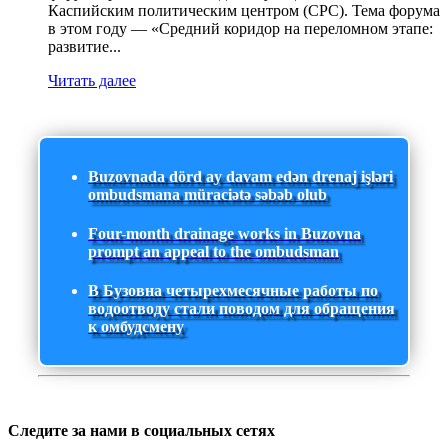
Каспийским политическим центром (CPC). Тема форума
в этом году — «Средний коридор на переломном этапе:
развитие...
Читать далее
Buzovnada dörd ay davam edən drenaj işləri
ombudsmana müraciətə səbəb olub
Four-month drainage works in Buzovna
prompt an appeal to the ombudsman
В Бузовна четырехмесячные работы по
водоотводу стали поводом для обращения
к омбудсмену
Следите за нами в социальных сетях