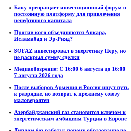
Баку превращает инвестиционный форум в
постоянную платформу для привлечения
ненефтяного капитала
Против кого объединяются Анкара,
Исламабад и Эр-Рияд?
SOFAZ инвестировал в энергетику Перу, но
не раскрыл сумму сделки
Медиаобозрение: С 16:00 6 августа до 16:00
7 августа 2026 года
После выборов Армения и Россия ищут путь
к разрядке, но возврат к прежнему союзу
маловероятен
Азербайджанский газ становится ключом к
энергетическим амбициям Турции в Европе
Диплом без работы: почему образование не