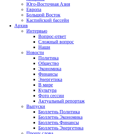
Юго-Восточная Азия
Европа
Большой Восток
Каспийский бассейн
Архив
Интервью
Вопрос-ответ
Сложный вопрос
Наши
Новости
Политика
Общество
Экономика
Финансы
Энергетика
В мире
Культура
Фото сессии
Актуальный репортаж
Выпуски
Бюллетнь Политика
Бюллетнь Экономика
Бюллетнь Финансы
Бюллетнь Энергетика
Прошу слова