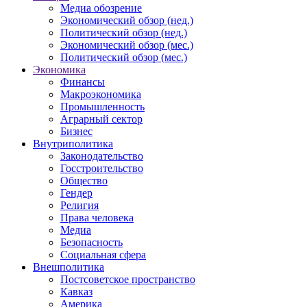
Медиа обозрение
Экономический обзор (нед.)
Политический обзор (нед.)
Экономический обзор (мес.)
Политический обзор (мес.)
Экономика
Финансы
Макроэкономика
Промышленность
Аграрный сектор
Бизнес
Внутриполитика
Законодательство
Госстроительство
Общество
Гендер
Религия
Права человека
Медиа
Безопасность
Социальная сфера
Внешполитика
Постсоветское пространство
Кавказ
Америка