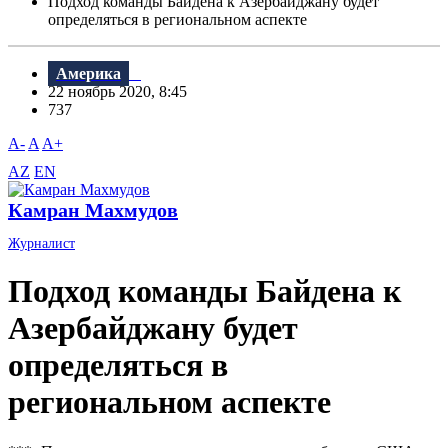
Подход команды Байдена к Азербайджану будет
определяться в региональном аспекте
Америка
22 ноябрь 2020, 8:45
737
A-
A
A+
AZ
EN
Камран Махмудов
Журналист
Подход команды Байдена к
Азербайджану будет
определяться в
региональном аспекте