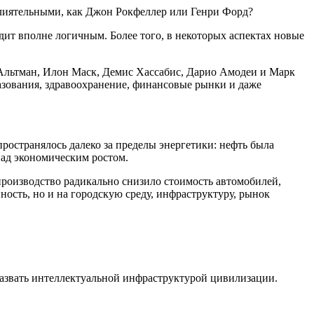
 влиятельными, как Джон Рокфеллер или Генри Форд?
дит вполне логичным. Более того, в некоторых аспектах новые
м Альтман, Илон Маск, Демис Хассабис, Дарио Амодеи и Марк
азования, здравоохранение, финансовые рынки и даже
ространялось далеко за пределы энергетики: нефть была
над экономическим ростом.
производство радикально снизило стоимость автомобилей,
ость, но и на городскую среду, инфраструктуру, рынок
азвать интеллектуальной инфраструктурой цивилизации.