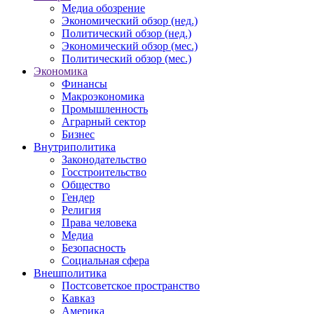
Медиа обозрение
Экономический обзор (нед.)
Политический обзор (нед.)
Экономический обзор (мес.)
Политический обзор (мес.)
Экономика
Финансы
Макроэкономика
Промышленность
Аграрный сектор
Бизнес
Внутриполитика
Законодательство
Госстроительство
Общество
Гендер
Религия
Права человека
Медиа
Безопасность
Социальная сфера
Внешполитика
Постсоветское пространство
Кавказ
Америка