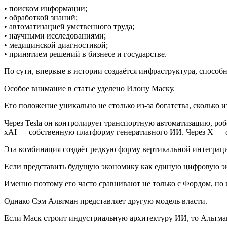
• поиском информации;
• обработкой знаний;
• автоматизацией умственного труда;
• научными исследованиями;
• медицинской диагностикой;
• принятием решений в бизнесе и государстве.
По сути, впервые в истории создаётся инфраструктура, способ
Особое внимание в статье уделено Илону Маску.
Его положение уникально не столько из-за богатства, сколько 
Через Tesla он контролирует транспортную автоматизацию, роб
xAI — собственную платформу генеративного ИИ. Через X — 
Эта комбинация создаёт редкую форму вертикальной интеграц
Если представить будущую экономику как единую цифровую экоси
Именно поэтому его часто сравнивают не только с Фордом, но
Однако Сэм Альтман представляет другую модель власти.
Если Маск строит индустриальную архитектуру ИИ, то Альтман