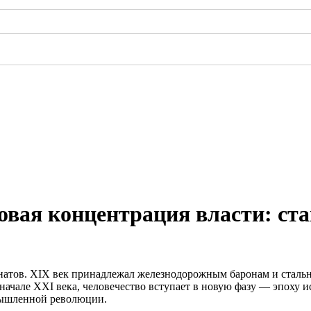
овая концентрация власти: ст
гнатов. XIX век принадлежал железнодорожным баронам и сталь
ачале XXI века, человечество вступает в новую фазу — эпоху ис
мышленной революции.