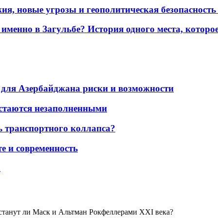
жия, новые угрозы и геополитическая безопасност
именно в Загульбе? История одного места, которо
для Азербайджана риски и возможности
остаются незаполненными
ь транспортного коллапса?
е и современность
а
 станут ли Маск и Альтман Рокфеллерами XXI века?