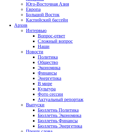
Юго-Восточная Азия
Европа
Большой Восток
Каспийский бассейн
Архив
Интервью
Вопрос-ответ
Сложный вопрос
Наши
Новости
Политика
Общество
Экономика
Финансы
Энергетика
В мире
Культура
Фото сессии
Актуальный репортаж
Выпуски
Бюллетнь Политика
Бюллетнь Экономика
Бюллетнь Финансы
Бюллетнь Энергетика
Прошу слова