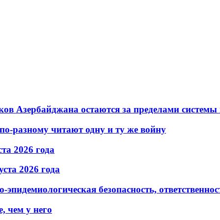
ков Азербайджана остаются за пределами системы
по-разному читают одну и ту же войну
та 2026 года
ста 2026 года
эпидемиологическая безопасность, ответственност
, чем у него