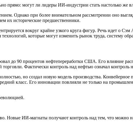
льно прямо: могут ли лидеры ИИ-индустрии стать настолько же
чением. Однако при более внимательном рассмотрении оно выгля
чем их исторические предшественники.
ентрируется вокруг крайне узкого круга фигур. Речь идет о Сэ
 технологий, которые могут изменить рынок труда, систему обр
ровал до 90 процентов нефтепереработки США. Его влияние расп
 торговли. Фактически контроль над нефтью означал контроль 
олностью, но создал новую модель производства. Конвейерное 
редний класс. Его инновации повлияли не только на промышленн
революцией.
о. Новые ИИ-магнаты получают контроль над тем, что можно н