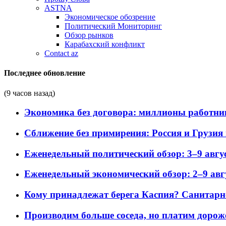
ASTNA
Экономическое обозрение
Политический Мониторинг
Обзор рынков
Карабахский конфликт
Contact az
Последнее обновление
(9 часов назад)
Экономика без договора: миллионы работни
Сближение без примирения: Россия и Грузия 
Еженедельный политический обзор: 3–9 авгус
Еженедельный экономический обзор: 2–9 авгу
Кому принадлежат берега Каспия? Санитарно-
Производим больше соседа, но платим дороже