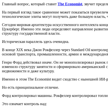
Главный вопрос, который ставит
The Economist
, звучит преде
На первый взгляд такое сравнение может показаться преувели
технологические элиты могут получить даже большую власть, 
Сегодня мировая архитектура искусственного интеллекта конц
Цукерберг. Именно эти люди определяют направление развития
структуру государственной власти.
Историческая параллель здесь очевидна.
В конце XIX века Джон Рокфеллер через Standard Oil контроли
основой транспорта, промышленности, армии и международной
Генри Форд действовал иначе. Он не монополизировал рынок п
изменило структуру занятости и сформировало американский с
недвижимости и даже культуру.
Именно в этом The Economist видит сходство с нынешней ИИ-
Но есть принципиальное отличие.
Форд контролировал машины. Рокфеллер контролировал топлив
Это означает контроль над: