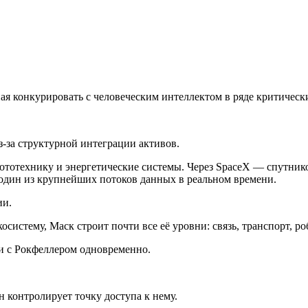
ная конкурировать с человеческим интеллектом в ряде критическ
из-за структурной интеграции активов.
ототехнику и энергетические системы. Через SpaceX — спутнико
один из крупнейших потоков данных в реальном времени.
ии.
стему, Маск строит почти все её уровни: связь, транспорт, роб
 и с Рокфеллером одновременно.
 контролирует точку доступа к нему.