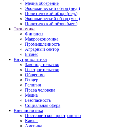
Медиа обозрение
Экономический обзор (нед.)
Политический обзор (нед.)
Экономический обзор (мес.)
Политический обзор (мес.)
Экономика
Финансы
Макроэкономика
Промышленность
Аграрный сектор
Бизнес
Внутриполитика
Законодательство
Госстроительство
Общество
Гендер
Религия
Права человека
Медиа
Безопасность
Социальная сфера
Внешполитика
Постсоветское пространство
Кавказ
Америка