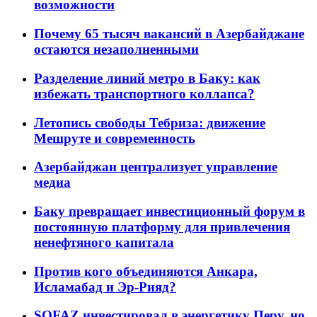
возможности
Почему 65 тысяч вакансий в Азербайджане
остаются незаполненными
Разделение линий метро в Баку: как
избежать транспортного коллапса?
Летопись свободы Тебриза: движение
Мешруте и современность
Азербайджан централизует управление
медиа
Баку превращает инвестиционный форум в
постоянную платформу для привлечения
ненефтяного капитала
Против кого объединяются Анкара,
Исламабад и Эр-Рияд?
SOFAZ инвестировал в энергетику Перу, но