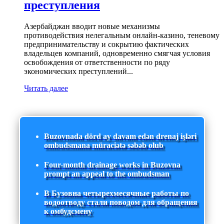
преступления
Азербайджан вводит новые механизмы
противодействия нелегальным онлайн-казино, теневому
предпринимательству и сокрытию фактических
владельцев компаний, одновременно смягчая условия
освобождения от ответственности по ряду
экономических преступлений...
Читать далее
Buzovnada dörd ay davam edən drenaj işləri
ombudsmana müraciətə səbəb olub
Four-month drainage works in Buzovna
prompt an appeal to the ombudsman
В Бузовна четырехмесячные работы по
водоотводу стали поводом для обращения
к омбудсмену