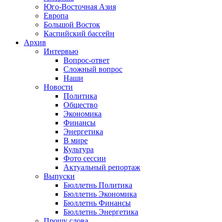
Юго-Восточная Азия
Европа
Большой Восток
Каспийский бассейн
Архив
Интервью
Вопрос-ответ
Сложный вопрос
Наши
Новости
Политика
Общество
Экономика
Финансы
Энергетика
В мире
Культура
Фото сессии
Актуальный репортаж
Выпуски
Бюллетнь Политика
Бюллетнь Экономика
Бюллетнь Финансы
Бюллетнь Энергетика
Прошу слова