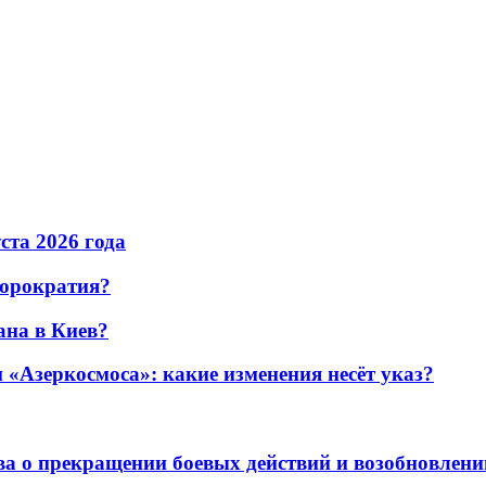
уста 2026 года
бюрократия?
ана в Киев?
«Азеркосмоса»: какие изменения несёт указ?
а о прекращении боевых действий и возобновлени