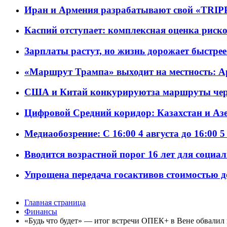
Иран и Армения разрабатывают свой «TRIP
Каспий отступает: комплексная оценка риско
Зарплаты растут, но жизнь дорожает быстрее т
«Маршрут Трампа» выходит на местность: А
США и Китай конкурируютза маршруты че
Цифровой Средний коридор: Казахстан и Аз
Медиаобозрение: С 16:00 4 августа до 16:00 5
Вводится возрастной порог 16 лет для социа
Упрощена передача госактивов стоимостью д
Главная страница
Финансы
«Будь что будет» — итог встречи ОПЕК+ в Вене обвалил