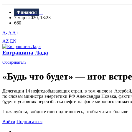
Финансы
7 март 2020, 13:23
660
A-
A
A+
AZ
EN
Евграшина Лада
Обозреватель
«Будь что будет» — итог вст
Делегации 14 нефтедобывающих стран, в том числе и Азербайд
по словам министра энергетики РФ Александра Новака, фактиче
будет в условиях переизбытка нефти на фоне мирового снижения 
Пожалуйста, войдите или подпишитесь, чтобы читать больше
Войти
Подписаться