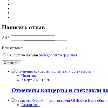
Написать отзыв
Ad *
Ваш отзыв *
Oxudum və razıyam
Şərh göndərmə qaydaları
Отправить
Политика
7 март 2020 13:20
Отменены концерты и спектакли до
Аналитика