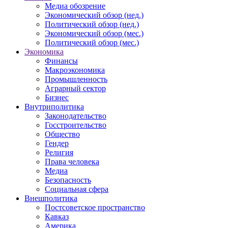
Медиа обозрение
Экономический обзор (нед.)
Политический обзор (нед.)
Экономический обзор (мес.)
Политический обзор (мес.)
Экономика
Финансы
Макроэкономика
Промышленность
Аграрный сектор
Бизнес
Внутриполитика
Законодательство
Госстроительство
Общество
Гендер
Религия
Права человека
Медиа
Безопасность
Социальная сфера
Внешполитика
Постсоветское пространство
Кавказ
Америка