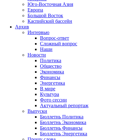
Юго-Восточная Азия
Европа
Большой Восток
Каспийский бассейн
Архив
Интервью
Вопрос-ответ
Сложный вопрос
Наши
Новости
Политика
Общество
Экономика
Финансы
Энергетика
В мире
Культура
Фото сессии
Актуальный репортаж
Выпуски
Бюллетнь Политика
Бюллетнь Экономика
Бюллетнь Финансы
Бюллетнь Энергетика
Прошу слова