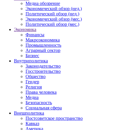
Медиа обозрение
Экономический обзор (нед.)
Политический обзор (нед.)
Экономический обзор (мес.)
Политический обзор (мес.)
Экономика
Финансы
Макроэкономика
Промышленность
Аграрный сектор
Бизнес
Внутриполитика
Законодательство
Госстроительство
Общество
Гендер
Религия
Права человека
Медиа
Безопасность
Социальная сфера
Внешполитика
Постсоветское пространство
Кавказ
Америка