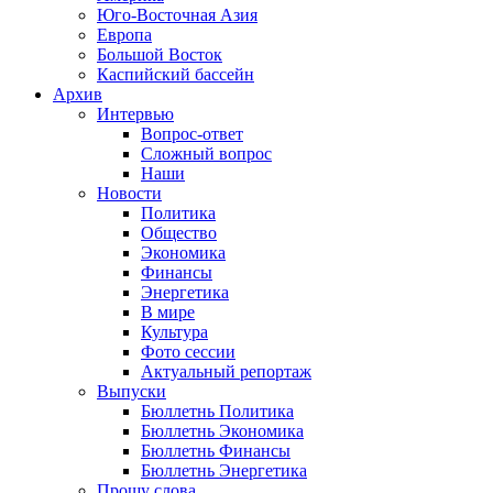
Юго-Восточная Азия
Европа
Большой Восток
Каспийский бассейн
Архив
Интервью
Вопрос-ответ
Сложный вопрос
Наши
Новости
Политика
Общество
Экономика
Финансы
Энергетика
В мире
Культура
Фото сессии
Актуальный репортаж
Выпуски
Бюллетнь Политика
Бюллетнь Экономика
Бюллетнь Финансы
Бюллетнь Энергетика
Прошу слова