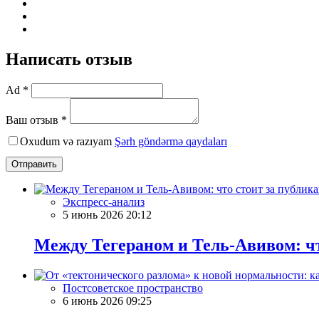
Написать отзыв
Ad *
Ваш отзыв *
Oxudum və razıyam
Şərh göndərmə qaydaları
Отправить
Экспресс-анализ
5 июнь 2026 20:12
Между Тегераном и Тель-Авивом: ч
Постсоветское пространство
6 июнь 2026 09:25