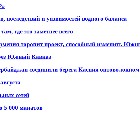
P»
в, последствий и уязвимостей водного баланса
ам, где это заметнее всего
рмения торопит проект, способный изменить Южн
рез Южный Кавказ
ербайджан соединили берега Каспия оптоволокном
 августа
льных сетей
о 5 000 манатов