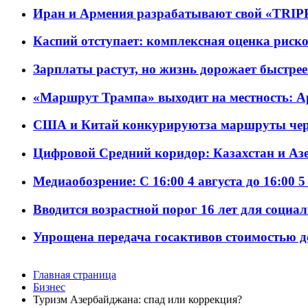
Иран и Армения разрабатывают свой «TRIP
Каспий отступает: комплексная оценка риско
Зарплаты растут, но жизнь дорожает быстрее т
«Маршрут Трампа» выходит на местность: А
США и Китай конкурируютза маршруты че
Цифровой Средний коридор: Казахстан и Аз
Медиаобозрение: С 16:00 4 августа до 16:00 5
Вводится возрастной порог 16 лет для социа
Упрощена передача госактивов стоимостью д
Главная страница
Бизнес
Туризм Азербайджана: спад или коррекция?