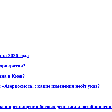
уста 2026 года
бюрократия?
ана в Киев?
«Азеркосмоса»: какие изменения несёт указ?
а о прекращении боевых действий и возобновлени