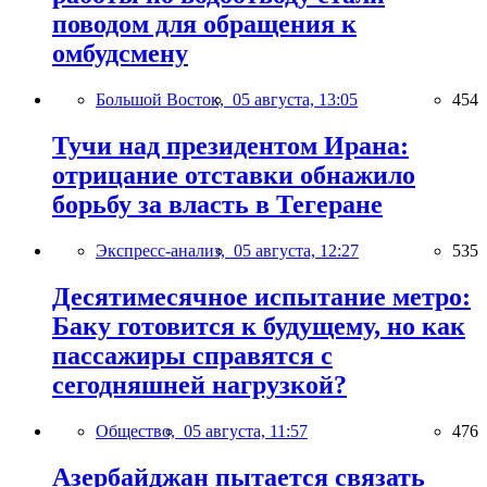
поводом для обращения к
омбудсмену
Большой Восток,
05 августа, 13:05
454
Тучи над президентом Ирана:
отрицание отставки обнажило
борьбу за власть в Тегеране
Экспресс-анализ,
05 августа, 12:27
535
Десятимесячное испытание метро:
Баку готовится к будущему, но как
пассажиры справятся с
сегодняшней нагрузкой?
Общество,
05 августа, 11:57
476
Азербайджан пытается связать