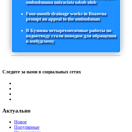
ombudsmana müraciətə səbəb olub
Four-month drainage works in Buzovna
prompt an appeal to the ombudsman
В Бузовна четырехмесячные работы по
водоотводу стали поводом для обращения
к омбудсмену
Следите за нами в социальных сетях
Актуально
Новое
Популярные