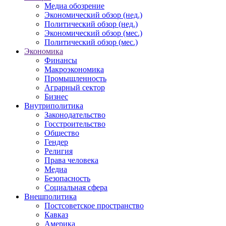
Медиа обозрение
Экономический обзор (нед.)
Политический обзор (нед.)
Экономический обзор (мес.)
Политический обзор (мес.)
Экономика
Финансы
Макроэкономика
Промышленность
Аграрный сектор
Бизнес
Внутриполитика
Законодательство
Госстроительство
Общество
Гендер
Религия
Права человека
Медиа
Безопасность
Социальная сфера
Внешполитика
Постсоветское пространство
Кавказ
Америка