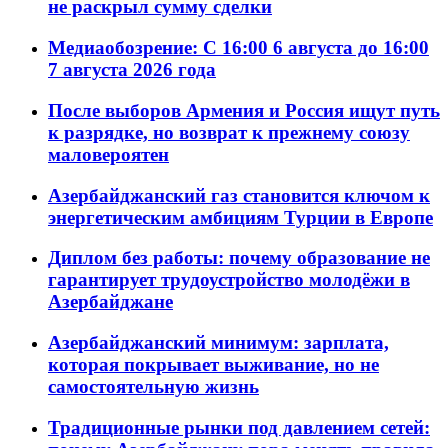
не раскрыл сумму сделки
Медиаобозрение: С 16:00 6 августа до 16:00
7 августа 2026 года
После выборов Армения и Россия ищут путь
к разрядке, но возврат к прежнему союзу
маловероятен
Азербайджанский газ становится ключом к
энергетическим амбициям Турции в Европе
Диплом без работы: почему образование не
гарантирует трудоустройство молодёжи в
Азербайджане
Азербайджанский минимум: зарплата,
которая покрывает выживание, но не
самостоятельную жизнь
Традиционные рынки под давлением сетей: