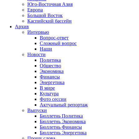
Юго-Восточная Азия
Европа
Большой Восток
Каспийский бассейн
Архив
Интервью
Вопрос-ответ
Сложный вопрос
Наши
Новости
Политика
Общество
Экономика
Финансы
Энергетика
В мире
Культура
Фото сессии
Актуальный репортаж
Выпуски
Бюллетнь Политика
Бюллетнь Экономика
Бюллетнь Финансы
Бюллетнь Энергетика
Прошу слова