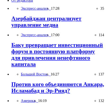
От редактора
Экспресс-анализ,
17:28
35
Азербайджан централизует
управление медиа
Экспресс-анализ,
17:00
114
Баку превращает инвестиционный
форум в постоянную платформу
для привлечения ненефтяного
капитала
Большой Восток,
16:27
137
Против кого объединяются Анкара,
Исламабад и Эр-Рияд?
Америка,
16:19
132