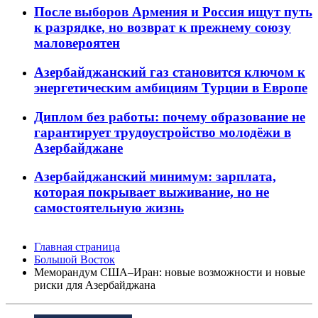
После выборов Армения и Россия ищут путь
к разрядке, но возврат к прежнему союзу
маловероятен
Азербайджанский газ становится ключом к
энергетическим амбициям Турции в Европе
Диплом без работы: почему образование не
гарантирует трудоустройство молодёжи в
Азербайджане
Азербайджанский минимум: зарплата,
которая покрывает выживание, но не
самостоятельную жизнь
Главная страница
Большой Восток
Меморандум США–Иран: новые возможности и новые
риски для Азербайджана