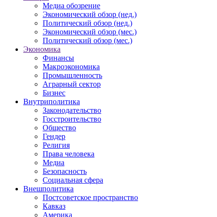
Медиа обозрение
Экономический обзор (нед.)
Политический обзор (нед.)
Экономический обзор (мес.)
Политический обзор (мес.)
Экономика
Финансы
Макроэкономика
Промышленность
Аграрный сектор
Бизнес
Внутриполитика
Законодательство
Госстроительство
Общество
Гендер
Религия
Права человека
Медиа
Безопасность
Социальная сфера
Внешполитика
Постсоветское пространство
Кавказ
Америка