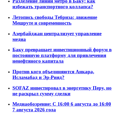
Разделение линий метро в Баку: как
избежать транспортного коллапса?
Летопись свободы Тебриза: движение
Мешруте и современность
Азербайджан централизует управление
медиа
Баку превращает инвестиционный форум в
постоянную платформу для привлечения
ненефтяного капитала
Против кого объединяются Анкара,
Исламабад и Эр-Рияд?
SOFAZ инвестировал в энергетику Перу, но
не раскрыл сумму сделки
Медиаобозрение: С 16:00 6 августа до 16:00
7 августа 2026 года