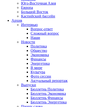
Юго-Восточная Азия
Европа
Большой Восток
Каспийский бассейн
Архив
Интервью
Вопрос-ответ
Сложный вопрос
Наши
Новости
Политика
Общество
Экономика
Финансы
Энергетика
В мире
Культура
Фото сессии
Актуальный репортаж
Выпуски
Бюллетнь Политика
Бюллетнь Экономика
Бюллетнь Финансы
Бюллетнь Энергетика
Прошу слова