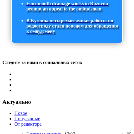
Four-month drainage works in Buzovna
prompt an appeal to the ombudsman
В Бузовна четырехмесячные работы по
водоотводу стали поводом для обращения
к омбудсмену
Следите за нами в социальных сетях
Актуально
Новое
Популярные
От редактора